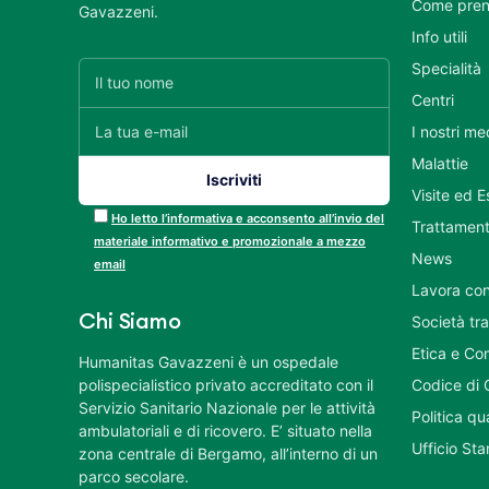
Come pren
Gavazzeni.
Info utili
Specialità
Centri
I nostri me
Malattie
Visite ed 
Ho letto l’informativa e acconsento all’invio del
Trattament
materiale informativo e promozionale a mezzo
News
email
Lavora con
Chi Siamo
Società tr
Etica e Co
Humanitas Gavazzeni è un ospedale
polispecialistico privato accreditato con il
Codice di 
Servizio Sanitario Nazionale per le attività
Politica q
ambulatoriali e di ricovero. E’ situato nella
Ufficio St
zona centrale di Bergamo, all’interno di un
parco secolare.