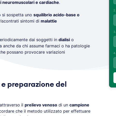
i neuromuscolari e cardiache
.
2
o si sospetta uno
squilibrio acido-base o
scontrati sintomi di
malattie
3
eriodicamente dai soggetti in
dialisi
o
a anche da chi assume farmaci o ha patologie
) che possano provocare variazioni
4
 e preparazione del
attraverso il
prelievo venoso
di un
campione
cordare che il metodo utilizzato per effettuare