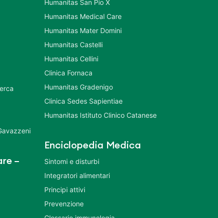
Humanitas San Pio X
Humanitas Medical Care
Humanitas Mater Domini
Humanitas Castelli
Humanitas Cellini
Clinica Fornaca
Humanitas Gradenigo
cerca
Clinica Sedes Sapientiae
Humanitas Istituto Clinico Catanese
 Gavazzeni
Enciclopedia Medica
re –
Sintomi e disturbi
Integratori alimentari
Principi attivi
Prevenzione
Glossario immunologia