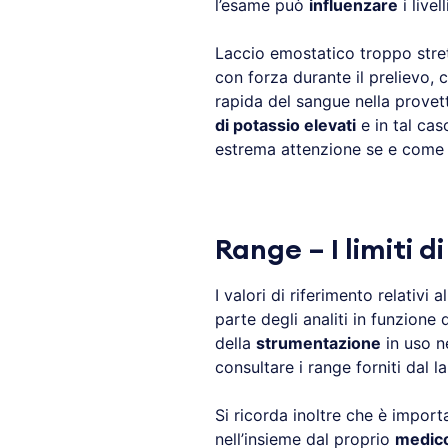
l’esame può
influenzare
i livel
Laccio emostatico troppo stre
con forza durante il prelievo, 
rapida del sangue nella provet
di potassio elevati
e in tal ca
estrema attenzione se e come ri
Range – I limiti 
I valori di riferimento relativi a
parte degli analiti in funzione d
della
strumentazione
in uso ne
consultare i range forniti dal 
Si ricorda inoltre che è import
nell’insieme dal proprio
medico