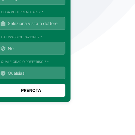
. COSA VUOI PRENOTARE? *
. HA UN'ASSICURAZIONE? *
. QUALE ORARIO PREFERISCI? *