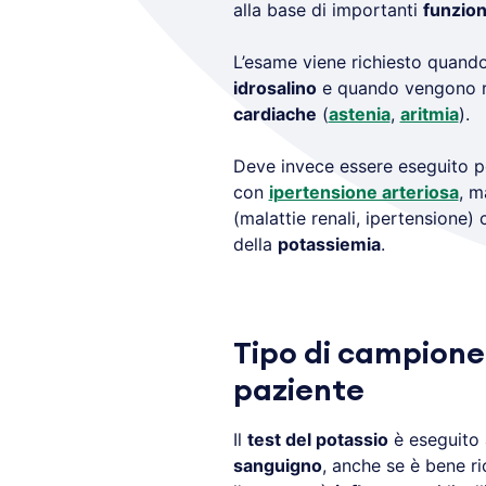
alla base di importanti
funzion
L’esame viene richiesto quand
idrosalino
e quando vengono ri
cardiache
(
astenia
,
aritmia
).
Deve invece essere eseguito p
con
ipertensione arteriosa
, m
(malattie renali, ipertensione
della
potassiemia
.
Tipo di campione
paziente
Il
test del potassio
è eseguito 
sanguigno
, anche se è bene ri