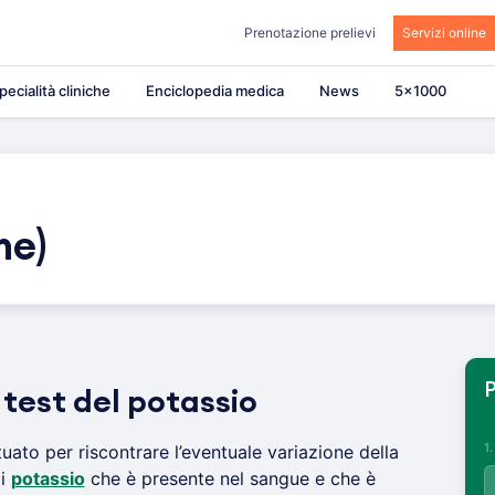
Prenotazione prelievi
Servizi online
pecialità cliniche
Enciclopedia medica
News
5×1000
me)
P
l test del potassio
1
uato per riscontrare l’eventuale variazione della
di
potassio
che è presente nel sangue e che è