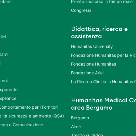
otare
Pronto soccorso in tempo reale
Congressi
Didattica, ricerca e
assistenza
dici
Humanitas University
Esami
Fondazione Humanitas per la Ri
i
Fondazione Humanitas
Fondazione Ariel
 noi
La Ricerca Clinica in Humanitas
asparente
mpliance
Humanitas Medical Ca
Comportamento per i Fornitori
area Bergamo
ualità sicurezza e ambiente (QSA)
Bergamo
ampa e Comunicazione
Almè
Trezzo sull’Adda