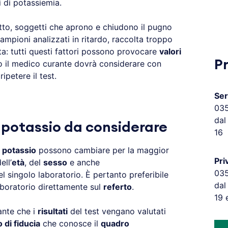
li di potassiemia.
tto, soggetti che aprono e chiudono il pugno
campioni analizzati in ritardo, raccolta troppo
ta: tutti questi fattori possono provocare
valori
P
so il medico curante dovrà considerare con
petere il test.
Ser
03
dal
di potassio da considerare
16
l
potassio
possono cambiare per la maggior
Pri
ell’
età
, del
sesso
e anche
03
l singolo laboratorio. È pertanto preferibile
dal
laboratorio direttamente sul
referto
.
19 
ante che i
risultati
del test vengano valutati
 di fiducia
che conosce il
quadro