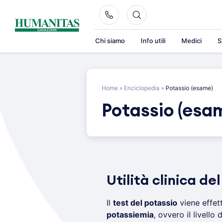
Skip
to
content
Chi siamo
Info utili
Medici
S
Home
»
Enciclopedia
»
Potassio (esame)
Potassio (esa
Utilità clinica de
Il
test del potassio
viene effett
potassiemia
, ovvero il livello 