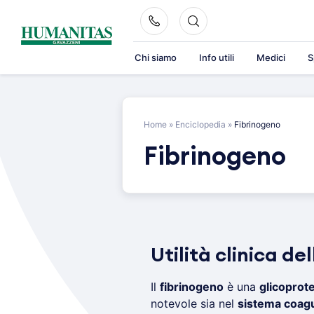
Skip
to
content
Chi siamo
Info utili
Medici
S
Home
»
Enciclopedia
»
Fibrinogeno
Fibrinogeno
Utilità clinica d
Il
fibrinogeno
è una
glicoprot
notevole sia nel
sistema coagu