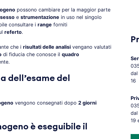
nogeno
possono cambiare per la maggior parte
sesso
e
strumentazione
in uso nel singolo
bile consultare i
range
forniti
ul
referto
.
P
ante che i
risultati delle analisi
vengano valutati
o
di fiducia che conosce il
quadro
Ser
nte.
03
dal
a dell’esame del
16
Pri
nogeno
vengono consegnati dopo
2 giorni
03
dal
19 
nogeno è eseguibile il