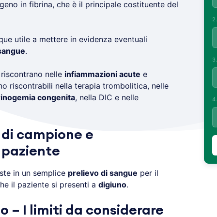
geno in fibrina, che è il principale costituente del
2
ue utile a mettere in evidenza eventuali
 sangue
.
3
 riscontrano nelle
infiammazioni acute
e
ono riscontrabili nella terapia trombolitica, nelle
rinogemia congenita
, nella DIC e nelle
4
o di campione e
 paziente
ste in un semplice
prelievo di sangue
per il
e il paziente si presenti a
digiuno
.
 – I limiti da considerare