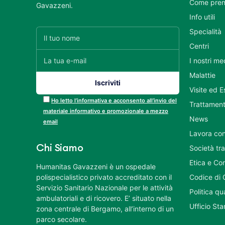
Come pren
Gavazzeni.
Info utili
Specialità
Centri
I nostri me
Malattie
Visite ed 
Ho letto l’informativa e acconsento all’invio del
Trattament
materiale informativo e promozionale a mezzo
News
email
Lavora con
Chi Siamo
Società tr
Etica e Co
Humanitas Gavazzeni è un ospedale
polispecialistico privato accreditato con il
Codice di 
Servizio Sanitario Nazionale per le attività
Politica q
ambulatoriali e di ricovero. E’ situato nella
Ufficio St
zona centrale di Bergamo, all’interno di un
parco secolare.