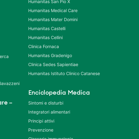
Humanitas San Pio X
Humanitas Medical Care
Humanitas Mater Domini
Humanitas Castelli
Humanitas Cellini
Clinica Fornaca
Humanitas Gradenigo
cerca
Clinica Sedes Sapientiae
Humanitas Istituto Clinico Catanese
 Gavazzeni
Enciclopedia Medica
re –
Sintomi e disturbi
Integratori alimentari
Principi attivi
Prevenzione
Glossario immunologia