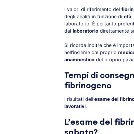
I valori di riferimento del
fibri
degli analiti in funzione di
età
,
laboratorio. È pertanto preferi
dal
laboratorio
direttamente s
Si ricorda inoltre che è import
nell’insieme dal proprio
medic
anamnestico
del proprio pazie
Tempi di consegn
fibrinogeno
I risultati dell’
esame del fibri
lavorativi
.
L’esame del fibri
sabato?