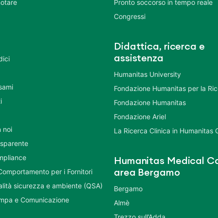
otare
Pronto soccorso in tempo reale
Congressi
Didattica, ricerca e
assistenza
dici
Humanitas University
Esami
Fondazione Humanitas per la Ri
i
Fondazione Humanitas
Fondazione Ariel
 noi
La Ricerca Clinica in Humanitas
asparente
mpliance
Humanitas Medical Ca
Comportamento per i Fornitori
area Bergamo
ualità sicurezza e ambiente (QSA)
Bergamo
ampa e Comunicazione
Almè
Trezzo sull’Adda