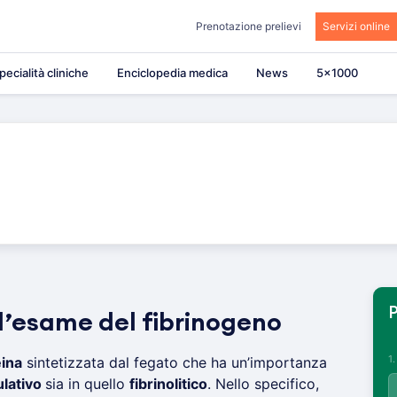
Prenotazione prelievi
Servizi online
pecialità cliniche
Enciclopedia medica
News
5×1000
P
ell’esame del fibrinogeno
1
eina
sintetizzata dal fegato che ha un’importanza
lativo
sia in quello
fibrinolitico
. Nello specifico,