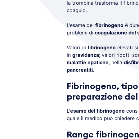
la trombina trasforma il fibrino
coagulo.
L’esame del
fibrinogeno
è dunq
problemi di
coagulazione del
Valori di
fibrinogeno
elevati si
in
gravidanza
; valori ridotti s
malattie epatiche
, nella
disfib
pancreatiti
.
Fibrinogeno, tip
preparazione del
L’
esame del fibrinogeno
consi
quale il medico può chiedere ch
Range fibrinogeno