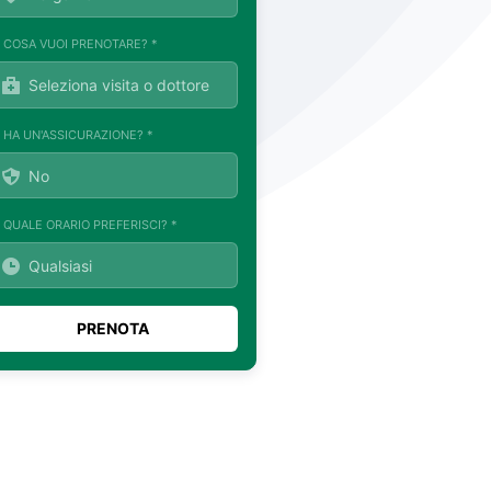
. COSA VUOI PRENOTARE? *
. HA UN'ASSICURAZIONE? *
. QUALE ORARIO PREFERISCI? *