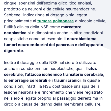
cinque isoenzimi dell’enzima glicolitico enolasi,
prodotto da neuroni e da cellule neuroendocrine.
Sebbene l’indicazione al dosaggio sia legata
principalmente al
tumore polmonare
a piccole cellule,
l’utilità clinica della NSE come
marcatore
neoplastico
si è dimostrata anche in altre condizioni
neoplastiche come ad esempio il
neuroblastoma
, i
tumori neuroendocrini del pancreas e dell’apparato
digerente
.
Inoltre il dosaggio della NSE nel siero è utilizzato
anche in condizioni non neoplastiche, quali l’
ictus
cerebrale
, l’
attacco ischemico transitorio cerebrale
,
le
emorragie cerebrali
e i
traumi cranici
. In queste
condizioni, infatti, la NSE costituisce una spia della
lesione neuronale e l’incremento che viene registrato
nel siero è legata proprio al passaggio dell’enzima in
circolo a causa del danno della membrana cellulare.