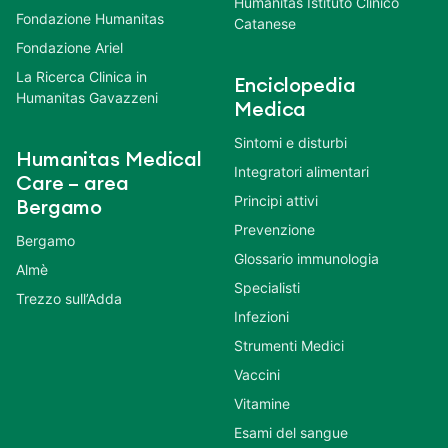
Humanitas Istituto Clinico
Fondazione Humanitas
Catanese
Fondazione Ariel
La Ricerca Clinica in
Enciclopedia
Humanitas Gavazzeni
Medica
Sintomi e disturbi
Humanitas Medical
Integratori alimentari
Care – area
Principi attivi
Bergamo
Prevenzione
Bergamo
Glossario immunologia
Almè
Specialisti
Trezzo sull’Adda
Infezioni
Strumenti Medici
Vaccini
Vitamine
Esami del sangue