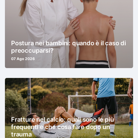
Postura nei bambini: quando è il caso di
preoccuparsi?
07 Ago 2026
Fratture nel calcio: quali sono le più
frequenti e che cosa fare dopo un
trauma