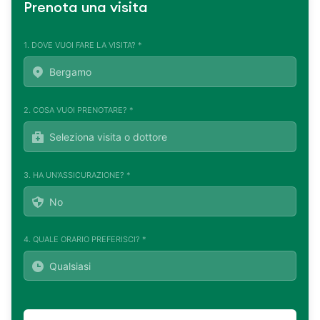
Prenota una visita
1. DOVE VUOI FARE LA VISITA? *
2. COSA VUOI PRENOTARE? *
3. HA UN'ASSICURAZIONE? *
4. QUALE ORARIO PREFERISCI? *