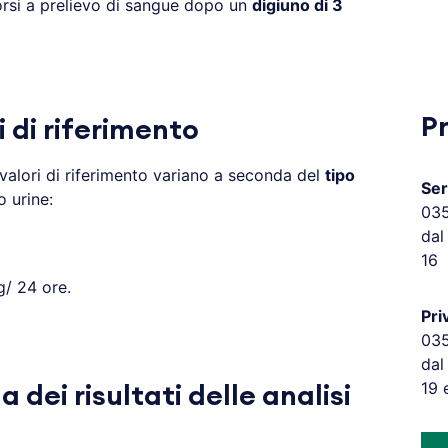
orsi a prelievo di sangue dopo un
digiuno di 3
P
i di riferimento
valori di riferimento variano a seconda del
tipo
Ser
o urine:
03
dal
16
/ 24 ore.
Pri
03
dal
19 
 dei risultati delle analisi