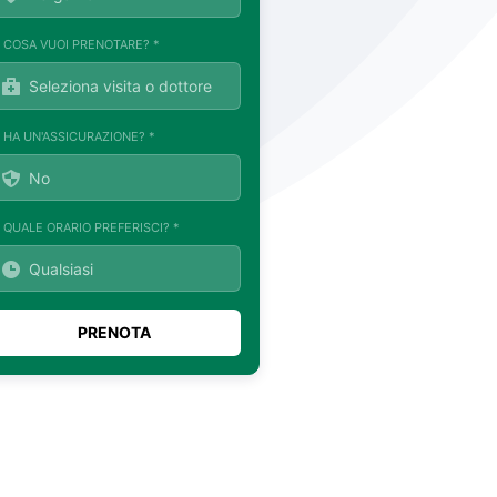
. COSA VUOI PRENOTARE? *
. HA UN'ASSICURAZIONE? *
. QUALE ORARIO PREFERISCI? *