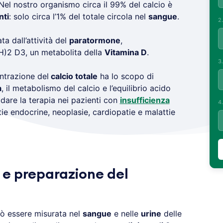
 Nel nostro organismo circa il 99% del calcio è
nti
: solo circa l’1% del totale circola nel
sangue
.
2
ta dall’attività del
paratormone
,
OH)2 D3, un metabolita della
Vitamina D
.
3
ntrazione del
calcio totale
ha lo scopo di
a
, il metabolismo del calcio e l’equilibrio acido
dare la terapia nei pazienti con
insufficienza
4
tie endocrine, neoplasie, cardiopatie e malattie
 e preparazione del
ò essere misurata nel
sangue
e nelle
urine
delle