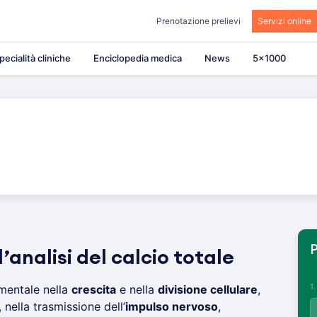
Prenotazione prelievi
Servizi online
pecialità cliniche
Enciclopedia medica
News
5×1000
P
l’analisi del calcio totale
1
mentale nella
crescita
e nella
divisione cellulare
,
nella trasmissione dell’
impulso nervoso
,