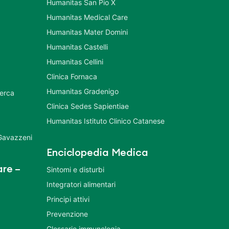
Humanitas San Pio X
Humanitas Medical Care
Humanitas Mater Domini
Humanitas Castelli
Humanitas Cellini
Clinica Fornaca
Humanitas Gradenigo
cerca
Clinica Sedes Sapientiae
Humanitas Istituto Clinico Catanese
 Gavazzeni
Enciclopedia Medica
re –
Sintomi e disturbi
Integratori alimentari
Principi attivi
Prevenzione
Glossario immunologia