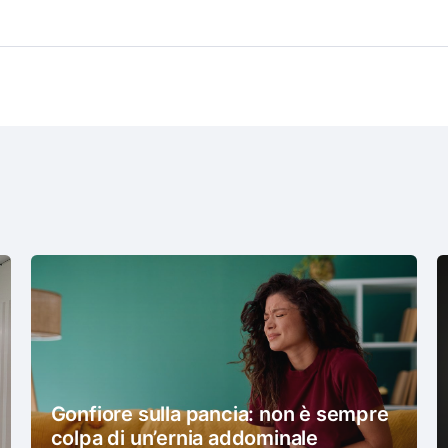
Gonfiore sulla pancia: non è sempre
colpa di un’ernia addominale