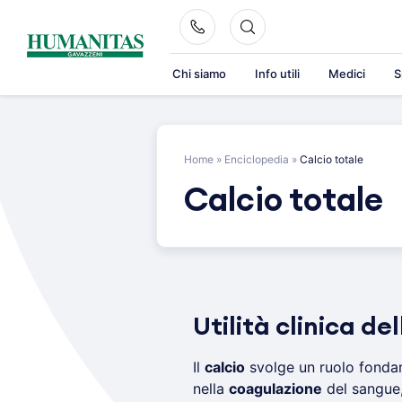
Skip
to
content
Chi siamo
Info utili
Medici
S
Home
»
Enciclopedia
»
Calcio totale
Calcio totale
Utilità clinica del
Il
calcio
svolge un ruolo fonda
nella
coagulazione
del sangue, 