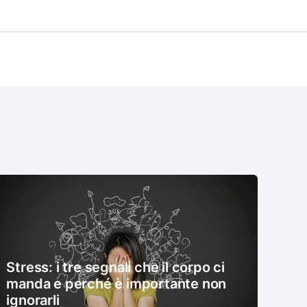
Stress: i tre segnali che il corpo ci
manda e perché è importante non
ignorarli