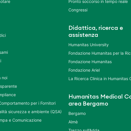
otare
Pronto soccorso in tempo reale
Congressi
Didattica, ricerca e
assistenza
dici
Humanitas University
Esami
Fondazione Humanitas per la Ri
i
Fondazione Humanitas
Fondazione Ariel
 noi
La Ricerca Clinica in Humanitas
asparente
mpliance
Humanitas Medical Ca
Comportamento per i Fornitori
area Bergamo
ualità sicurezza e ambiente (QSA)
Bergamo
ampa e Comunicazione
Almè
Trezzo sull’Adda