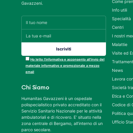
Come pren
Gavazzeni.
Info utili
Specialità
Centri
I nostri me
Malattie
Visite ed 
Ho letto l’informativa e acconsento all’invio del
Trattament
materiale informativo e promozionale a mezzo
News
email
Lavora con
Chi Siamo
Società tr
Etica e Co
Humanitas Gavazzeni è un ospedale
polispecialistico privato accreditato con il
Codice di 
Servizio Sanitario Nazionale per le attività
Politica q
ambulatoriali e di ricovero. E’ situato nella
Ufficio St
zona centrale di Bergamo, all’interno di un
parco secolare.