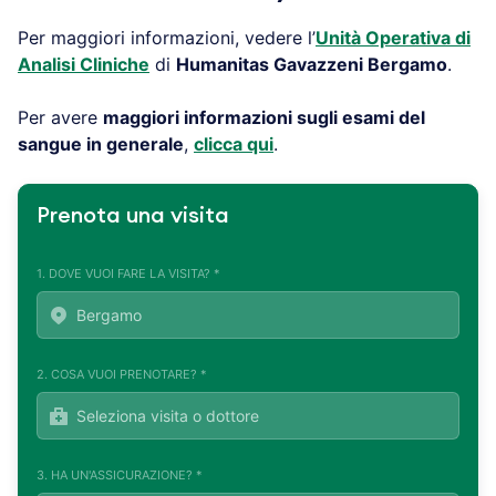
Per maggiori informazioni, vedere l’
Unità Operativa di
Analisi Cliniche
di
Humanitas Gavazzeni Bergamo
.
Per avere
maggiori informazioni sugli esami del
sangue in generale
,
clicca qui
.
Prenota una visita
1. DOVE VUOI FARE LA VISITA? *
2. COSA VUOI PRENOTARE? *
3. HA UN'ASSICURAZIONE? *