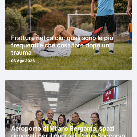
Fratture nel calcio: quali sono le più
frequenti e che cosa fare dopo un
trauma
06 Ago 2026
Aeroporto di Milano Bergamo, spazi
rinnovati per il punto di Primo Soccorso