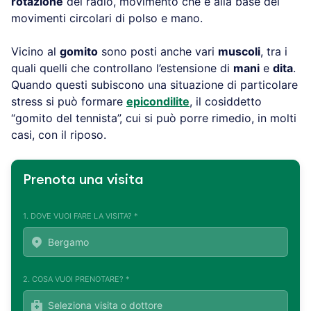
rotazione
del radio, movimento che è alla base dei
movimenti circolari di polso e mano.
Vicino al
gomito
sono posti anche vari
muscoli
, tra i
quali quelli che controllano l’estensione di
mani
e
dita
.
Quando questi subiscono una situazione di particolare
stress si può formare
epicondilite
, il cosiddetto
“gomito del tennista”, cui si può porre rimedio, in molti
casi, con il riposo.
Prenota una visita
1. DOVE VUOI FARE LA VISITA? *
2. COSA VUOI PRENOTARE? *