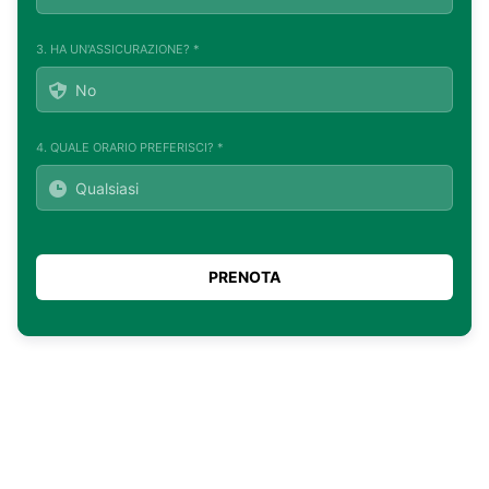
3. HA UN'ASSICURAZIONE? *
4. QUALE ORARIO PREFERISCI? *