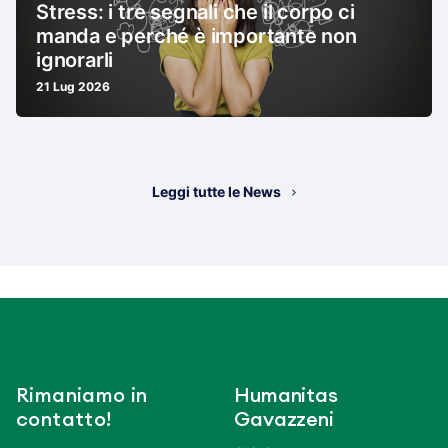
Stress: i tre segnali che il corpo ci
manda e perché è importante non
ignorarli
21 Lug 2026
Leggi tutte le News
Rimaniamo in
Humanitas
contatto!
Gavazzeni