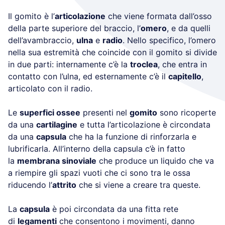
Il gomito è l’
articolazione
che viene formata dall’osso
della parte superiore del braccio, l’
omero
, e da quelli
dell’avambraccio,
ulna
e
radio
. Nello specifico, l’omero
nella sua estremità che coincide con il gomito si divide
in due parti: internamente c’è la
troclea
, che entra in
contatto con l’ulna, ed esternamente c’è il
capitello
,
articolato con il radio.
Le
superfici ossee
presenti nel
gomito
sono ricoperte
da una
cartilagine
e tutta l’articolazione è circondata
da una
capsula
che ha la funzione di rinforzarla e
lubrificarla. All’interno della capsula c’è in fatto
la
membrana sinoviale
che produce un liquido che va
a riempire gli spazi vuoti che ci sono tra le ossa
riducendo l’
attrito
che si viene a creare tra queste.
La
capsula
è poi circondata da una fitta rete
di
legamenti
che consentono i movimenti, danno