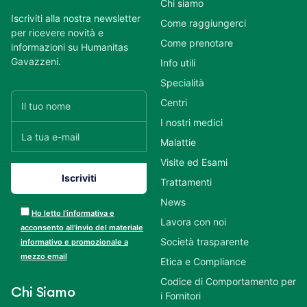
Chi siamo
Iscriviti alla nostra newsletter
Come raggiungerci
per ricevere novità e
Come prenotare
informazioni su Humanitas
Gavazzeni.
Info utili
Specialità
Centri
I nostri medici
Malattie
Visite ed Esami
Trattamenti
News
Ho letto l’informativa e
Lavora con noi
acconsento all’invio del materiale
Società trasparente
informativo e promozionale a
mezzo email
Etica e Compliance
Codice di Comportamento per
Chi Siamo
i Fornitori