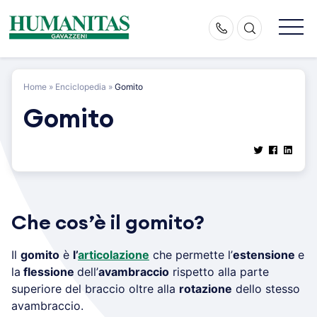
Skip
to
content
Home
»
Enciclopedia
»
Gomito
Gomito
Che cos’è il gomito?
Il
gomito
è
l’
articolazione
che permette l’
estensione
e
la
flessione
dell’
avambraccio
rispetto alla parte
superiore del braccio oltre alla
rotazione
dello stesso
avambraccio.