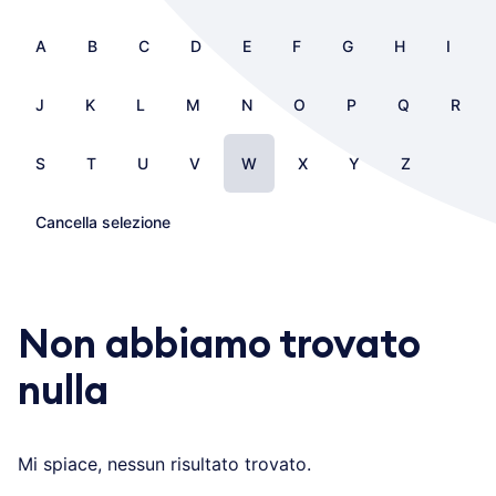
A
B
C
D
E
F
G
H
I
J
K
L
M
N
O
P
Q
R
S
T
U
V
W
X
Y
Z
Cancella selezione
Non abbiamo trovato
nulla
Mi spiace, nessun risultato trovato.