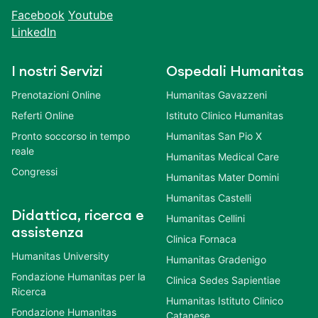
Facebook
Youtube
LinkedIn
I nostri Servizi
Ospedali Humanitas
Prenotazioni Online
Humanitas Gavazzeni
Referti Online
Istituto Clinico Humanitas
Pronto soccorso in tempo
Humanitas San Pio X
reale
Humanitas Medical Care
Congressi
Humanitas Mater Domini
Humanitas Castelli
Didattica, ricerca e
Humanitas Cellini
assistenza
Clinica Fornaca
Humanitas University
Humanitas Gradenigo
Fondazione Humanitas per la
Clinica Sedes Sapientiae
Ricerca
Humanitas Istituto Clinico
Fondazione Humanitas
Catanese