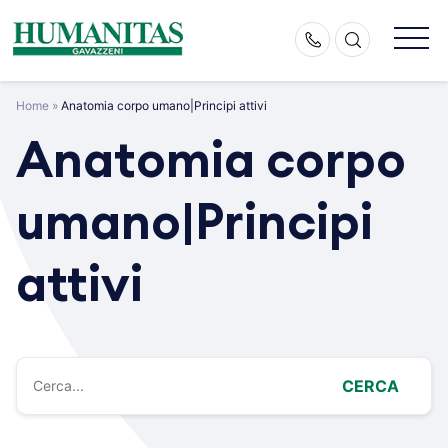
Skip
to
content
Home
»
Anatomia corpo umano|Principi attivi
Anatomia corpo
umano|Principi
attivi
CERCA