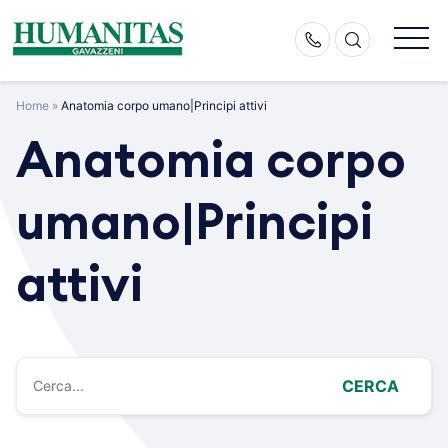
Skip
to
content
Home
»
Anatomia corpo umano|Principi attivi
Anatomia corpo
umano|Principi
attivi
CERCA