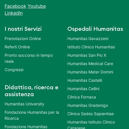
Facebook
Youtube
LinkedIn
I nostri Servizi
Ospedali Humanitas
Prenotazioni Online
Humanitas Gavazzeni
Referti Online
Istituto Clinico Humanitas
Pronto soccorso in tempo
Humanitas San Pio X
reale
Humanitas Medical Care
Congressi
Humanitas Mater Domini
Humanitas Castelli
Didattica, ricerca e
Humanitas Cellini
assistenza
Clinica Fornaca
Humanitas University
Humanitas Gradenigo
Fondazione Humanitas per la
Clinica Sedes Sapientiae
Ricerca
Humanitas Istituto Clinico
Fondazione Humanitas
Catanese