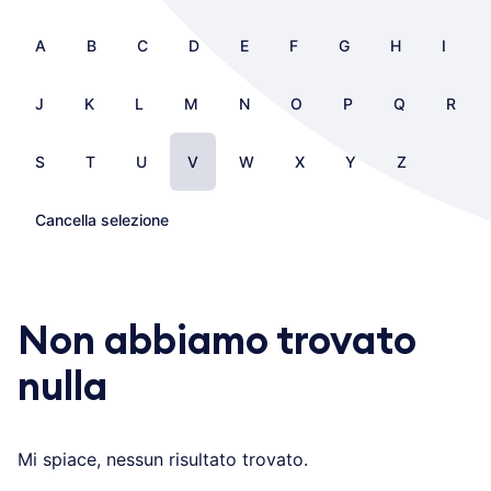
A
B
C
D
E
F
G
H
I
J
K
L
M
N
O
P
Q
R
S
T
U
V
W
X
Y
Z
Cancella selezione
Non abbiamo trovato
nulla
Mi spiace, nessun risultato trovato.