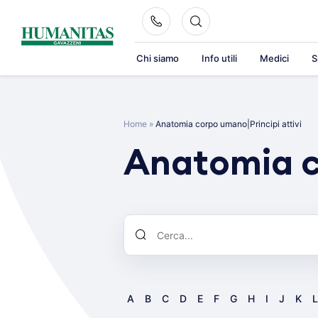
Skip
to
content
Chi siamo
Info utili
Medici
S
Home
»
Anatomia corpo umano|Principi attivi
Anatomia co
A
B
C
D
E
F
G
H
I
J
K
L