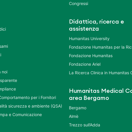
Congressi
Didattica, ricerca e
assistenza
dici
Humanitas University
Esami
Fondazione Humanitas per la Ri
i
Fondazione Humanitas
Fondazione Ariel
 noi
La Ricerca Clinica in Humanitas
asparente
mpliance
Humanitas Medical Ca
Comportamento per i Fornitori
area Bergamo
ualità sicurezza e ambiente (QSA)
Bergamo
ampa e Comunicazione
Almè
Trezzo sull’Adda