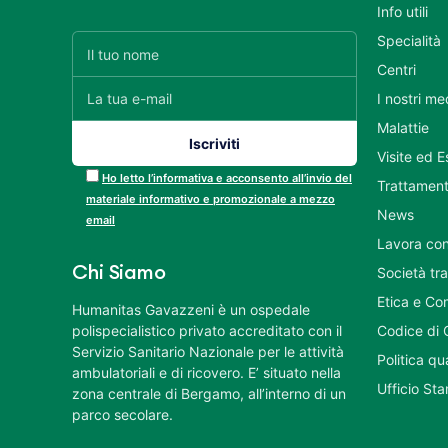
Info utili
Specialità
Centri
I nostri me
Malattie
Visite ed 
Ho letto l’informativa e acconsento all’invio del
Trattament
materiale informativo e promozionale a mezzo
News
email
Lavora con
Chi Siamo
Società tr
Etica e Co
Humanitas Gavazzeni è un ospedale
polispecialistico privato accreditato con il
Codice di 
Servizio Sanitario Nazionale per le attività
Politica q
ambulatoriali e di ricovero. E’ situato nella
Ufficio St
zona centrale di Bergamo, all’interno di un
parco secolare.