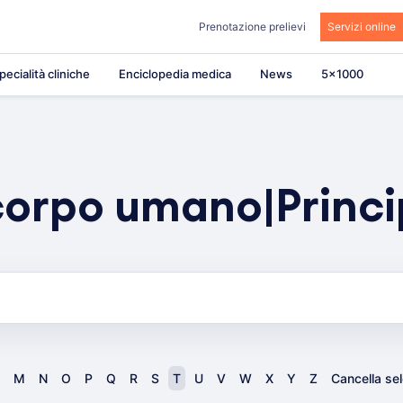
Prenotazione prelievi
Servizi online
pecialità cliniche
Enciclopedia medica
News
5×1000
rpo umano|Principi
M
N
O
P
Q
R
S
T
U
V
W
X
Y
Z
Cancella se