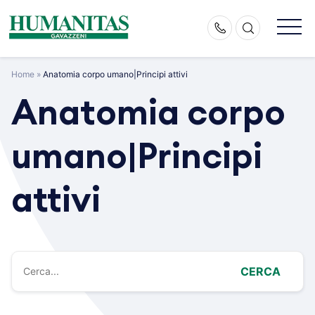
Skip
to
content
Home
»
Anatomia corpo umano|Principi attivi
Anatomia corpo
umano|Principi
attivi
CERCA