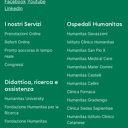
Facebook
Youtube
LinkedIn
I nostri Servizi
Ospedali Humanitas
Prenotazioni Online
Humanitas Gavazzeni
Referti Online
Istituto Clinico Humanitas
Pronto soccorso in tempo
Humanitas San Pio X
reale
Humanitas Medical Care
Congressi
Humanitas Mater Domini
Humanitas Castelli
Didattica, ricerca e
Humanitas Cellini
assistenza
Clinica Fornaca
Humanitas University
Humanitas Gradenigo
Fondazione Humanitas per la
Clinica Sedes Sapientiae
Ricerca
Humanitas Istituto Clinico
Fondazione Humanitas
Catanese