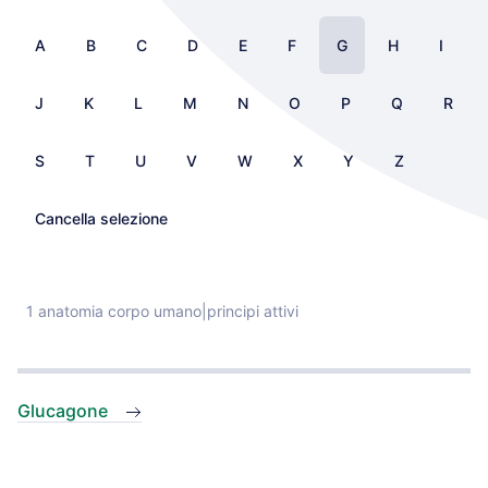
A
B
C
D
E
F
G
H
I
J
K
L
M
N
O
P
Q
R
S
T
U
V
W
X
Y
Z
Cancella selezione
1 anatomia corpo umano|principi attivi
Glucagone