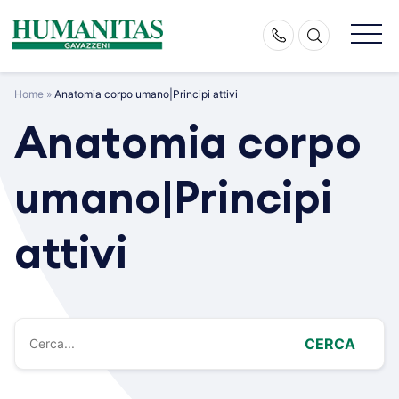
Skip
to
content
Home
»
Anatomia corpo umano|Principi attivi
Anatomia corpo
umano|Principi
attivi
CERCA