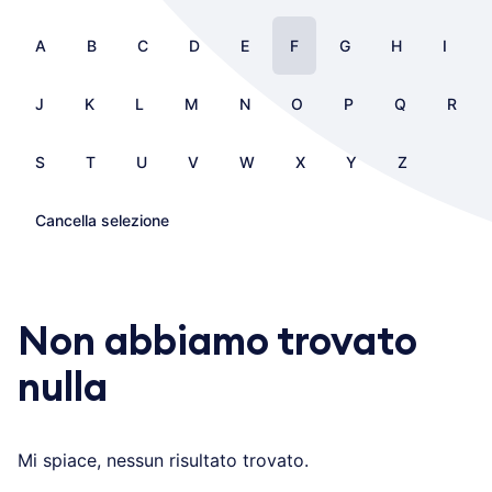
A
B
C
D
E
F
G
H
I
J
K
L
M
N
O
P
Q
R
S
T
U
V
W
X
Y
Z
Cancella selezione
Non abbiamo trovato
nulla
Mi spiace, nessun risultato trovato.