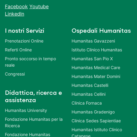
Facebook
Youtube
LinkedIn
I nostri Servizi
Ospedali Humanitas
Prenotazioni Online
Humanitas Gavazzeni
Referti Online
Istituto Clinico Humanitas
Pronto soccorso in tempo
Humanitas San Pio X
reale
Humanitas Medical Care
Congressi
Humanitas Mater Domini
Humanitas Castelli
Didattica, ricerca e
Humanitas Cellini
assistenza
Clinica Fornaca
Humanitas University
Humanitas Gradenigo
Fondazione Humanitas per la
Clinica Sedes Sapientiae
Ricerca
Humanitas Istituto Clinico
Fondazione Humanitas
Catanese