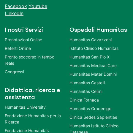
Facebook
Youtube
LinkedIn
I nostri Servizi
Ospedali Humanitas
Prenotazioni Online
Humanitas Gavazzeni
Referti Online
Istituto Clinico Humanitas
Pronto soccorso in tempo
Humanitas San Pio X
reale
Humanitas Medical Care
Congressi
Humanitas Mater Domini
Humanitas Castelli
Didattica, ricerca e
Humanitas Cellini
assistenza
Clinica Fornaca
Humanitas University
Humanitas Gradenigo
Fondazione Humanitas per la
Clinica Sedes Sapientiae
Ricerca
Humanitas Istituto Clinico
Fondazione Humanitas
Catanese