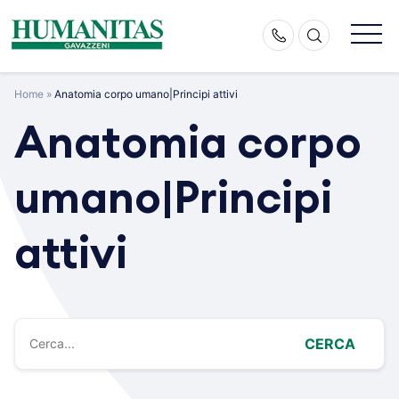
Skip
to
content
Home
»
Anatomia corpo umano|Principi attivi
Anatomia corpo
umano|Principi
attivi
CERCA