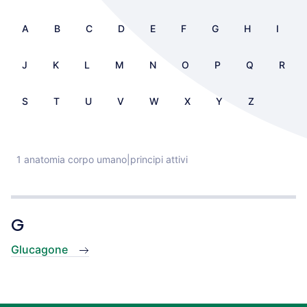
A
B
C
D
E
F
G
H
I
J
K
L
M
N
O
P
Q
R
S
T
U
V
W
X
Y
Z
1 anatomia corpo umano|principi attivi
G
Glucagone