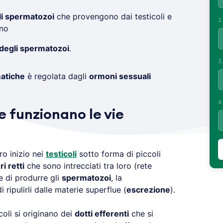
li spermatozoi
che provengono dai testicoli e
2
rno
degli spermatozoi
.
3
atiche
è regolata dagli
ormoni sessuali
4
 funzionano le vie
ro inizio nei
testicoli
sotto forma di piccoli
i retti
che sono intrecciati tra loro (rete
e di produrre gli
spermatozoi
, la
di ripulirli dalle materie superflue (
escrezione
).
coli si originano dei
dotti efferenti
che si