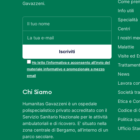
Come pren
Gavazzeni.
Info utili
Specialità
Centri
I nostri me
Malattie
Visite ed 
Ho letto l’informativa e acconsento all’invio del
Trattament
materiale informativo e promozionale a mezzo
News
email
Lavora con
Chi Siamo
Società tr
Etica e Co
Humanitas Gavazzeni è un ospedale
polispecialistico privato accreditato con il
Codice di 
Servizio Sanitario Nazionale per le attività
Politica q
ambulatoriali e di ricovero. E’ situato nella
Ufficio St
zona centrale di Bergamo, all’interno di un
parco secolare.