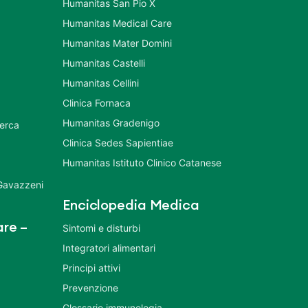
Humanitas San Pio X
Humanitas Medical Care
Humanitas Mater Domini
Humanitas Castelli
Humanitas Cellini
Clinica Fornaca
Humanitas Gradenigo
cerca
Clinica Sedes Sapientiae
Humanitas Istituto Clinico Catanese
 Gavazzeni
Enciclopedia Medica
re –
Sintomi e disturbi
Integratori alimentari
Principi attivi
Prevenzione
Glossario immunologia