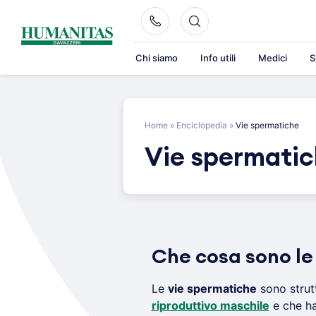
Skip
to
content
Chi siamo
Info utili
Medici
S
Home
»
Enciclopedia
»
Vie spermatiche
Vie spermati
Che cosa sono le
Le
vie spermatiche
sono strut
riproduttivo maschile
e che h