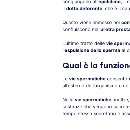
congiungono all’
epididimo
, il
il
dotto deferente
, che è il ca
Questo viene immesso nei
cond
confluiscono nell’
uretra prosta
L’ultimo tratto delle
vie sperm
l’
espulsione dello sperma
al d
Qual è la funzion
Le
vie spermatiche
consentono
all’esterno dell’organismo e n
Nelle
vie spermatiche
, inoltr
sostanze che vengono secrete 
tempo stesso secretorio e ass