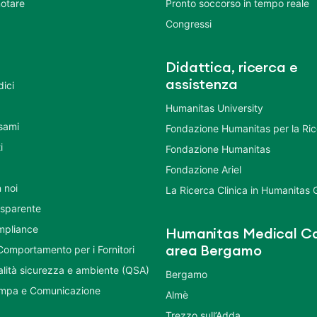
otare
Pronto soccorso in tempo reale
Congressi
Didattica, ricerca e
assistenza
dici
Humanitas University
Esami
Fondazione Humanitas per la Ri
i
Fondazione Humanitas
Fondazione Ariel
 noi
La Ricerca Clinica in Humanitas
asparente
mpliance
Humanitas Medical Ca
Comportamento per i Fornitori
area Bergamo
ualità sicurezza e ambiente (QSA)
Bergamo
ampa e Comunicazione
Almè
Trezzo sull’Adda