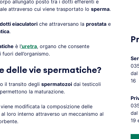
 corpo allungato posto tra i dotti efferenti e
nale attraverso cui viene trasportato lo
sperma
.
otti eiaculatori
che attraversano la
prostata
e
tica
.
P
atiche
è l
’uretra
, organo che consente
i fuori dell’organismo.
Ser
03
e delle vie spermatiche?
dal
16
 il transito degli
spermatozoi
dai testicoli
e permettono la maturazione.
Pri
03
e, viene modificata la composizione delle
dal
al loro interno attraverso un meccanismo al
19 
orbente.