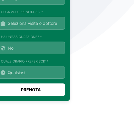
. COSA VUOI PRENOTARE? *
. HA UN'ASSICURAZIONE? *
. QUALE ORARIO PREFERISCI? *