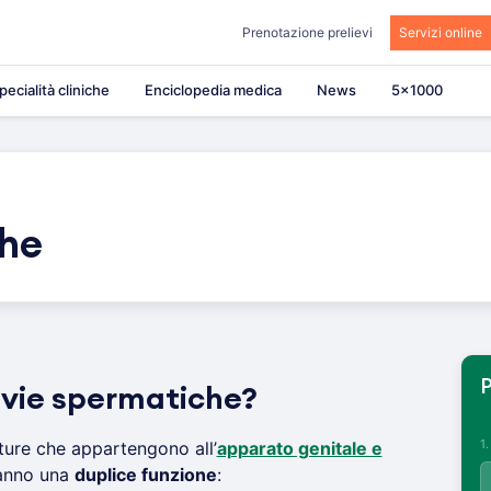
Prenotazione prelievi
Servizi online
pecialità cliniche
Enciclopedia medica
News
5×1000
che
P
 vie spermatiche?
1
ture che appartengono all’
apparato genitale e
anno una
duplice funzione
: