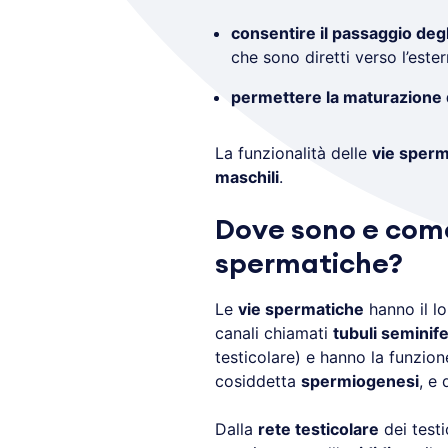
consentire il passaggio deg
che sono diretti verso l’este
permettere la maturazione 
La funzionalità delle
vie sperm
maschili
.
Dove sono e come
spermatiche?
Le
vie spermatiche
hanno il lo
canali chiamati
tubuli seminifer
testicolare) e hanno la funzion
cosiddetta
spermiogenesi
, e 
Dalla
rete testicolare
dei testi