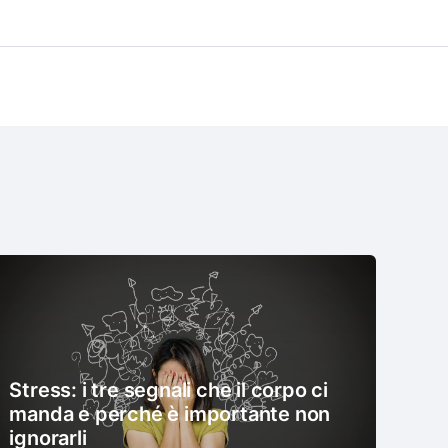
Stress: i tre segnali che il corpo ci
manda e perché è importante non
ignorarli