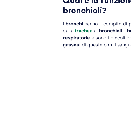
Qual è la funzion
bronchioli?
I
bronchi
hanno il compito di p
dalla
trachea
ai
bronchioli
. I
b
respiratorie
e sono i piccoli o
gassosi
di queste con il sangu