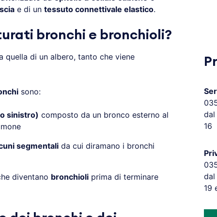
scia
e di un
tessuto connettivale elastico
.
rati bronchi e bronchioli?
 quella di un albero, tanto che viene
P
Ser
onchi
sono:
03
dal
o sinistro)
composto da un bronco esterno al
16
olmone
lcuni segmentali
da cui diramano i bronchi
Pri
03
dal
 che diventano
bronchioli
prima di terminare
19 