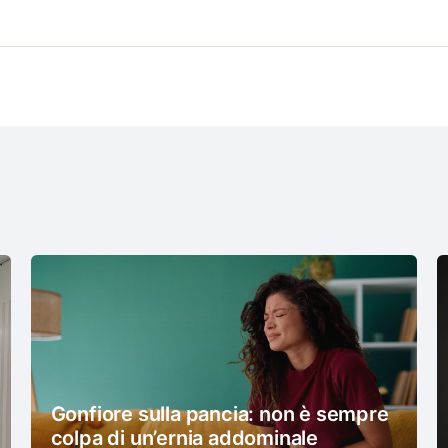
Gonfiore sulla pancia: non è sempre
colpa di un’ernia addominale