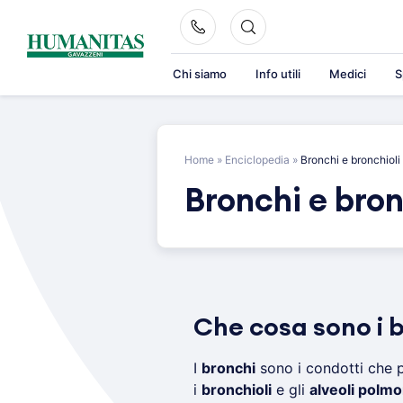
Skip
to
content
Chi siamo
Info utili
Medici
S
Home
»
Enciclopedia
»
Bronchi e bronchioli
Bronchi e bron
Che cosa sono i 
I
bronchi
sono i condotti che p
i
bronchioli
e gli
alveoli polmo