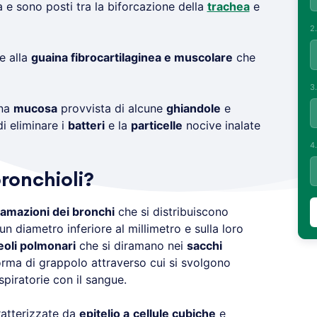
a e sono posti tra la biforcazione della
trachea
e
2
e alla
guaina fibrocartilaginea e muscolare
che
3
una
mucosa
provvista di alcune
ghiandole
e
i eliminare i
batteri
e la
particelle
nocive inalate
4
ronchioli?
ramazioni dei bronchi
che si distribuiscono
un diametro inferiore al millimetro e sulla loro
eoli polmonari
che si diramano nei
sacchi
forma di grappolo attraverso cui si svolgono
spiratorie con il sangue.
ratterizzate da
epitelio a
cellule cubiche
e