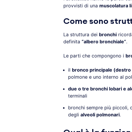
provvisti di una
muscolatura li
Come sono struttu
La struttura dei
bronchi
ricorda
definita
“albero bronchiale”
.
Le parti che compongono i
br
il
bronco principale (destro 
polmone e uno interno al p
due o tre bronchi lobari e a
terminali
bronchi sempre più piccoli,
degli
alveoli polmonari
.