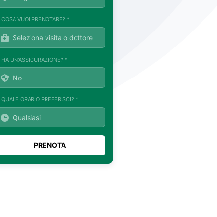
. COSA VUOI PRENOTARE? *
. HA UN'ASSICURAZIONE? *
. QUALE ORARIO PREFERISCI? *