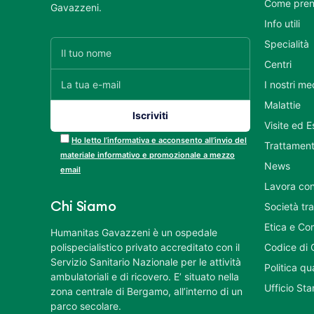
Come pren
Gavazzeni.
Info utili
Specialità
Centri
I nostri me
Malattie
Visite ed 
Ho letto l’informativa e acconsento all’invio del
Trattament
materiale informativo e promozionale a mezzo
News
email
Lavora con
Chi Siamo
Società tr
Etica e Co
Humanitas Gavazzeni è un ospedale
polispecialistico privato accreditato con il
Codice di 
Servizio Sanitario Nazionale per le attività
Politica q
ambulatoriali e di ricovero. E’ situato nella
Ufficio St
zona centrale di Bergamo, all’interno di un
parco secolare.