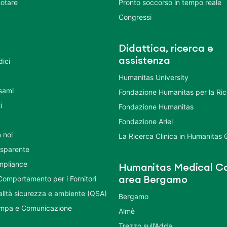
otare
Pronto soccorso in tempo reale
Congressi
Didattica, ricerca e
assistenza
dici
Humanitas University
Esami
Fondazione Humanitas per la Ri
i
Fondazione Humanitas
Fondazione Ariel
 noi
La Ricerca Clinica in Humanitas
asparente
mpliance
Humanitas Medical Ca
Comportamento per i Fornitori
area Bergamo
ualità sicurezza e ambiente (QSA)
Bergamo
ampa e Comunicazione
Almè
Trezzo sull’Adda