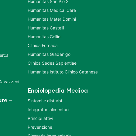
Humanitas San Pio X
Humanitas Medical Care
Humanitas Mater Domini
Humanitas Castelli
Humanitas Cellini
Clinica Fornaca
Humanitas Gradenigo
cerca
Clinica Sedes Sapientiae
Humanitas Istituto Clinico Catanese
 Gavazzeni
Enciclopedia Medica
re –
Sintomi e disturbi
Integratori alimentari
Principi attivi
Prevenzione
Glossario immunologia