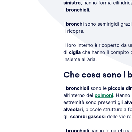
sinistro
, hanno forma cilindric
i
bronchioli
.
I
bronchi
sono semirigidi grazi
li ricopre.
Il loro interno è ricoperto da 
di
ciglia
che hanno il compito d
insieme all’aria.
Che cosa sono i b
I
bronchioli
sono le
piccole di
all’interno dei
polmoni
. Hanno 
estremità sono presenti gli
alv
alveolari
, piccole strutture a 
gli
scambi gassosi
delle vie re
I
bronchioli
hanno le pareti ca