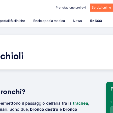
Prenotazione prelievi
Servizi online
pecialità cliniche
Enciclopedia medica
News
5×1000
chioli
P
bronchi?
1
ermettono il passaggio dell’aria tra la
trachea
,
nari
. Sono due,
bronco destro
e
bronco