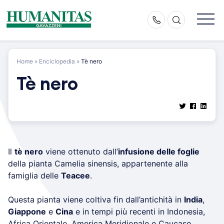
Skip
to
content
Home
»
Enciclopedia
»
Tè nero
Tè nero
Il
tè nero
viene ottenuto dall’
infusione delle foglie
della pianta Camelia sinensis, appartenente alla
famiglia delle
Teacee
.
Questa pianta viene coltiva fin dall’antichità in
India
,
Giappone
e
Cina
e in tempi più recenti in Indonesia,
Africa Orientale, America Meridionale e Caucaso.