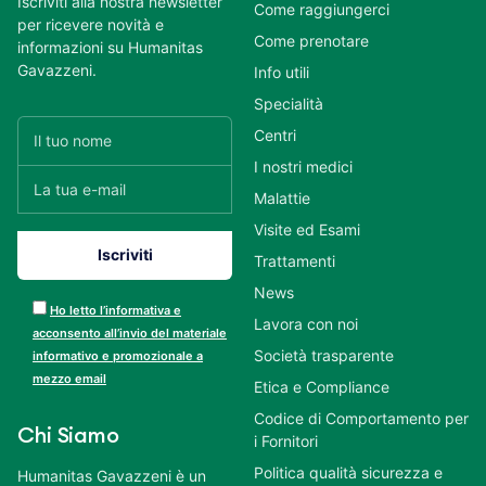
Iscriviti alla nostra newsletter
Come raggiungerci
per ricevere novità e
Come prenotare
informazioni su Humanitas
Gavazzeni.
Info utili
Specialità
Centri
I nostri medici
Malattie
Visite ed Esami
Trattamenti
News
Ho letto l’informativa e
Lavora con noi
acconsento all’invio del materiale
Società trasparente
informativo e promozionale a
mezzo email
Etica e Compliance
Codice di Comportamento per
Chi Siamo
i Fornitori
Politica qualità sicurezza e
Humanitas Gavazzeni è un