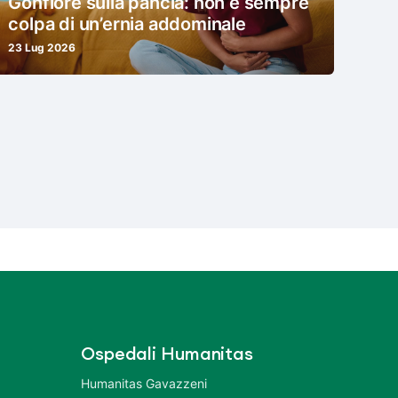
Gonfiore sulla pancia: non è sempre
colpa di un’ernia addominale
23 Lug 2026
Ospedali Humanitas
Humanitas Gavazzeni