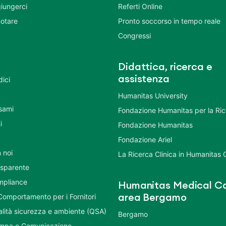
iungerci
Referti Online
otare
Pronto soccorso in tempo reale
Congressi
Didattica, ricerca e
assistenza
dici
Humanitas University
Esami
Fondazione Humanitas per la Ri
i
Fondazione Humanitas
Fondazione Ariel
 noi
La Ricerca Clinica in Humanitas
asparente
mpliance
Humanitas Medical Ca
Comportamento per i Fornitori
area Bergamo
ualità sicurezza e ambiente (QSA)
Bergamo
ampa e Comunicazione