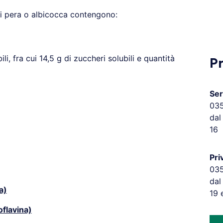
di pera o albicocca contengono:
li, fra cui 14,5 g di zuccheri solubili e quantità
P
Ser
03
dal
16
Pri
03
dal
a)
19 
oflavina)