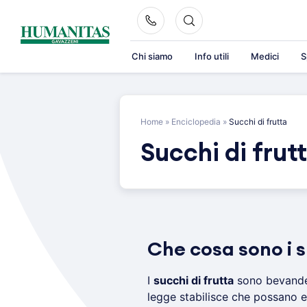
Skip
to
content
Chi siamo
Info utili
Medici
S
Home
»
Enciclopedia
»
Succhi di frutta
Succhi di frut
Che cosa sono i s
I
succhi di frutta
sono bevande 
legge stabilisce che possano es