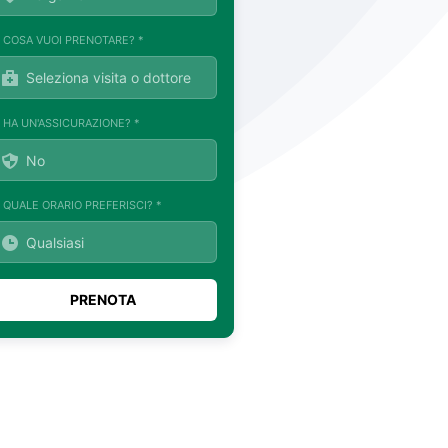
. COSA VUOI PRENOTARE? *
. HA UN'ASSICURAZIONE? *
. QUALE ORARIO PREFERISCI? *