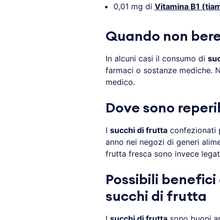
0,01 mg di
Vitamina B1 (tia
Quando non bere 
In alcuni casi il consumo di
suc
farmaci o sostanze mediche. N
medico.
Dove sono reperibi
I
succhi di frutta
confezionati p
anno nei negozi di generi alimen
frutta fresca sono invece legati 
Possibili benefici
succhi di frutta
I
succhi di frutta
sono buoni app