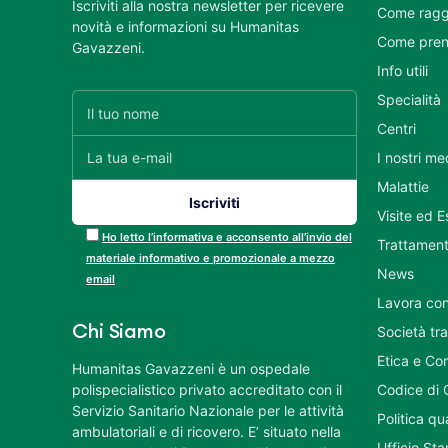
Iscriviti alla nostra newsletter per ricevere
Come ragg
novità e informazioni su Humanitas
Come pren
Gavazzeni.
Info utili
Specialità
Centri
I nostri me
Malattie
Visite ed 
Ho letto l’informativa e acconsento all’invio del
Trattament
materiale informativo e promozionale a mezzo
News
email
Lavora con
Chi Siamo
Società tr
Etica e Co
Humanitas Gavazzeni è un ospedale
polispecialistico privato accreditato con il
Codice di 
Servizio Sanitario Nazionale per le attività
Politica q
ambulatoriali e di ricovero. E’ situato nella
Ufficio St