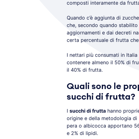
composti interamente da frutta
Quando c’è aggiunta di zuccher
che, secondo quando stabilito 
aggiornamenti e dai decreti n
certa percentuale di frutta che
I nettari più consumati in Ital
contenere almeno il 50% di frut
il 40% di frutta.
Quali sono le prop
succhi di frutta?
I
succhi di frutta
hanno propriet
origine e della metodologia di
pera o albicocca apportano 56 
e 2% di lipidi.