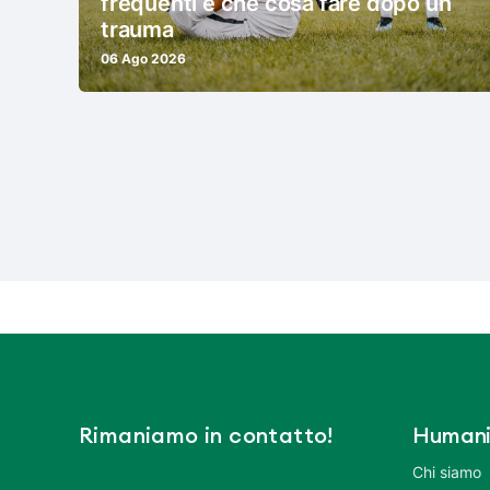
frequenti e che cosa fare dopo un
trauma
06 Ago 2026
Rimaniamo in contatto!
Humani
Chi siamo