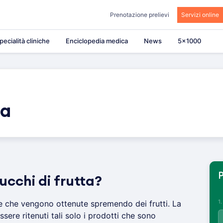
Prenotazione prelievi
Servizi online
pecialità cliniche
Enciclopedia medica
News
5×1000
ta
P
ucchi di frutta?
1
che vengono ottenute spremendo dei frutti. La
sere ritenuti tali solo i prodotti che sono