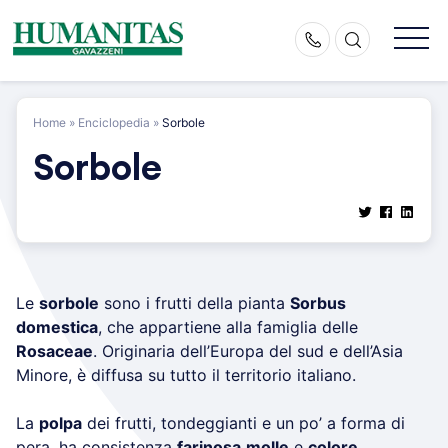
Skip
to
content
Home
»
Enciclopedia
»
Sorbole
Sorbole
Le
sorbole
sono i frutti della pianta
Sorbus
domestica
, che appartiene alla famiglia delle
Rosaceae
. Originaria dell’Europa del sud e dell’Asia
Minore, è diffusa su tutto il territorio italiano.
La
polpa
dei frutti, tondeggianti e un po’ a forma di
pera, ha consistenza
farinosa
molle
e
colore