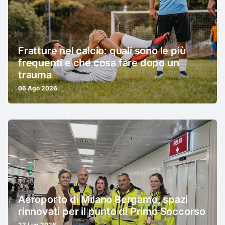
Fratture nel calcio: quali sono le più
frequenti e che cosa fare dopo un
trauma
06 Ago 2026
Aeroporto di Milano Bergamo, spazi
rinnovati per il punto di Primo Soccorso
23 Lug 2026