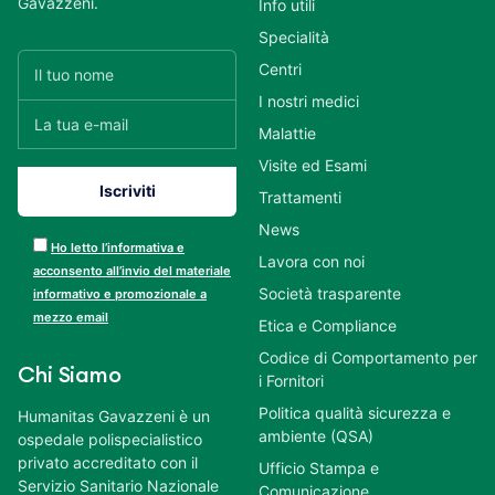
Gavazzeni.
Info utili
Specialità
Centri
I nostri medici
Malattie
Visite ed Esami
Trattamenti
News
Ho letto l’informativa e
Lavora con noi
acconsento all’invio del materiale
Società trasparente
informativo e promozionale a
mezzo email
Etica e Compliance
Codice di Comportamento per
Chi Siamo
i Fornitori
Politica qualità sicurezza e
Humanitas Gavazzeni è un
ambiente (QSA)
ospedale polispecialistico
privato accreditato con il
Ufficio Stampa e
Servizio Sanitario Nazionale
Comunicazione