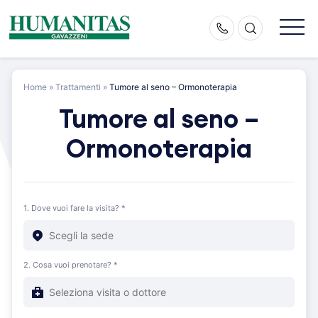
Skip
to
content
Home
»
Trattamenti
»
Tumore al seno – Ormonoterapia
Tumore al seno –
Ormonoterapia
1. Dove vuoi fare la visita? *
2. Cosa vuoi prenotare? *