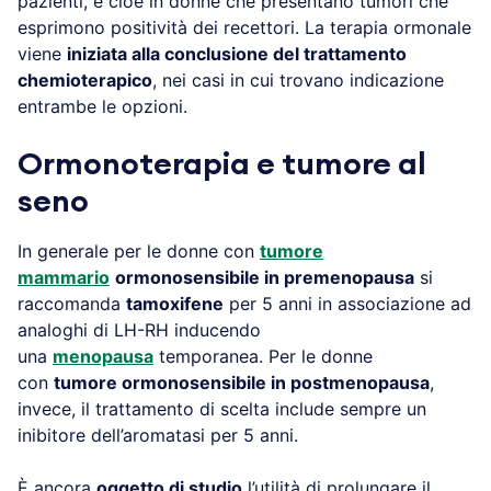
pazienti, e cioè in donne che presentano tumori che
esprimono positività dei recettori. La terapia ormonale
viene
iniziata alla conclusione del trattamento
chemioterapico
, nei casi in cui trovano indicazione
entrambe le opzioni.
Ormonoterapia e tumore al
seno
In generale per le donne con
tumore
mammario
ormonosensibile in premenopausa
si
raccomanda
tamoxifene
per 5 anni in associazione ad
analoghi di LH-RH inducendo
una
menopausa
temporanea. Per le donne
con
tumore ormonosensibile in postmenopausa
,
invece, il trattamento di scelta include sempre un
inibitore dell’aromatasi per 5 anni.
È ancora
oggetto di studio
l’utilità di prolungare il