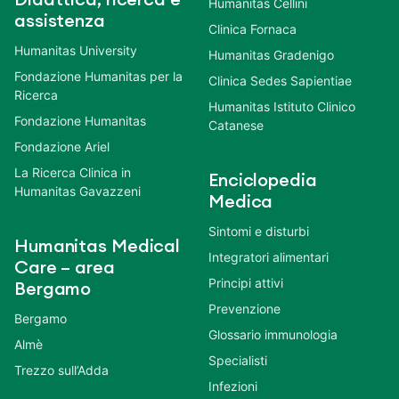
Humanitas Cellini
assistenza
Clinica Fornaca
Humanitas University
Humanitas Gradenigo
Fondazione Humanitas per la
Clinica Sedes Sapientiae
Ricerca
Humanitas Istituto Clinico
Fondazione Humanitas
Catanese
Fondazione Ariel
La Ricerca Clinica in
Enciclopedia
Humanitas Gavazzeni
Medica
Sintomi e disturbi
Humanitas Medical
Integratori alimentari
Care – area
Principi attivi
Bergamo
Prevenzione
Bergamo
Glossario immunologia
Almè
Specialisti
Trezzo sull’Adda
Infezioni