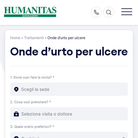
Skip
to
content
Home
»
Trattamenti
»
Onde d’urto per ulcere
Onde d’urto per ulcere
1. Dove vuoi fare la visita? *
2. Cosa vuoi prenotare? *
3. Quale orario preferisci? *