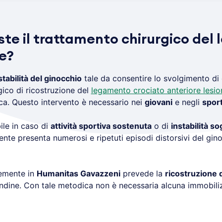
ste il trattamento chirurgico de
re?
stabilità del ginocchio
tale da consentire lo svolgimento di q
rgico di ricostruzione del
legamento crociato anteriore lesio
ca. Questo intervento è necessario nei
giovani
e negli
sport
ile in caso di
attività sportiva sostenuta
o di
instabilità so
ente presenta numerosi e ripetuti episodi distorsivi del gi
temente in
Humanitas Gavazzeni
prevede la
ricostruzione 
ndine. Con tale metodica non è necessaria alcuna immobili