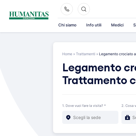
Skip
to
content
Chi siamo
Info utili
Medici
S
Home
»
Trattamenti
»
Legamento crociato an
Legamento cro
Trattamento c
1. Dove vuoi fare la visita? *
2. Cosa v