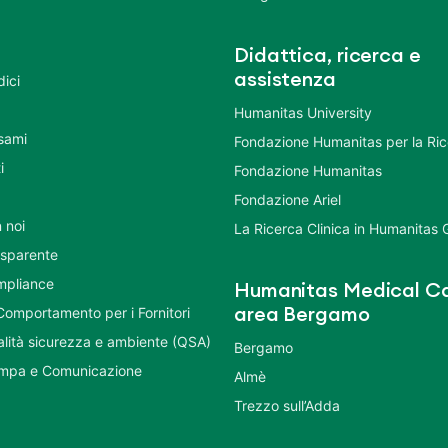
Didattica, ricerca e
assistenza
dici
Humanitas University
Esami
Fondazione Humanitas per la Ri
i
Fondazione Humanitas
Fondazione Ariel
 noi
La Ricerca Clinica in Humanitas
asparente
mpliance
Humanitas Medical Ca
Comportamento per i Fornitori
area Bergamo
ualità sicurezza e ambiente (QSA)
Bergamo
ampa e Comunicazione
Almè
Trezzo sull’Adda