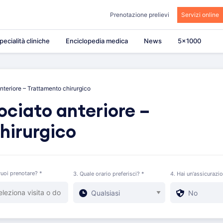
Prenotazione prelievi
Servizi online
pecialità cliniche
Enciclopedia medica
News
5×1000
teriore – Trattamento chirurgico
ciato anteriore –
hirurgico
uoi prenotare? *
3. Quale orario preferisci? *
4. Hai un'assicurazi