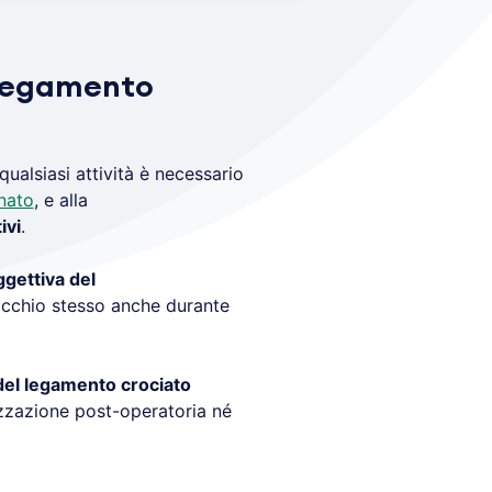
l legamento
ualsiasi attività è necessario
nato
, e alla
ivi
.
ggettiva del
nocchio stesso anche durante
del legamento crociato
zzazione post-operatoria né