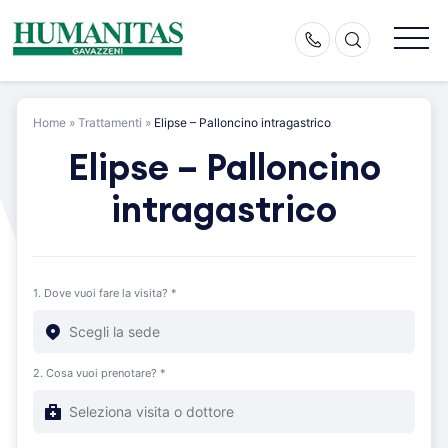
Skip
to
content
Home
»
Trattamenti
»
Elipse – Palloncino intragastrico
Elipse – Palloncino
intragastrico
1. Dove vuoi fare la visita? *
2. Cosa vuoi prenotare? *