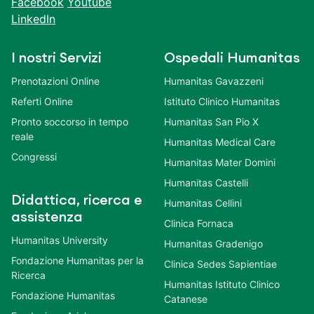
Facebook
Youtube
LinkedIn
I nostri Servizi
Ospedali Humanitas
Prenotazioni Online
Humanitas Gavazzeni
Referti Online
Istituto Clinico Humanitas
Pronto soccorso in tempo
Humanitas San Pio X
reale
Humanitas Medical Care
Congressi
Humanitas Mater Domini
Humanitas Castelli
Didattica, ricerca e
Humanitas Cellini
assistenza
Clinica Fornaca
Humanitas University
Humanitas Gradenigo
Fondazione Humanitas per la
Clinica Sedes Sapientiae
Ricerca
Humanitas Istituto Clinico
Fondazione Humanitas
Catanese