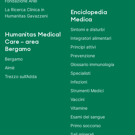
Fondazione Ariel
La Ricerca Clinica in
Enciclopedia
Humanitas Gavazzeni
Medica
Sintomi e disturbi
Humanitas Medical
Integratori alimentari
Care – area
Principi attivi
Bergamo
Prevenzione
Bergamo
Glossario immunologia
Almè
Specialisti
Trezzo sull’Adda
Infezioni
Strumenti Medici
Vaccini
Vitamine
Esami del sangue
Primo soccorso
Sali minerali