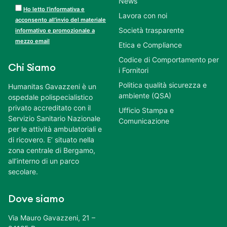
News
Ho letto l’informativa e
Lavora con noi
acconsento all’invio del materiale
Società trasparente
informativo e promozionale a
mezzo email
Etica e Compliance
Codice di Comportamento per
Chi Siamo
i Fornitori
Politica qualità sicurezza e
Humanitas Gavazzeni è un
ambiente (QSA)
ospedale polispecialistico
privato accreditato con il
Ufficio Stampa e
Servizio Sanitario Nazionale
Comunicazione
per le attività ambulatoriali e
di ricovero. E’ situato nella
zona centrale di Bergamo,
all’interno di un parco
secolare.
Dove siamo
Via Mauro Gavazzeni, 21 –