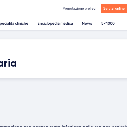
Prenotazione prelievi
Servizi online
pecialità cliniche
Enciclopedia medica
News
5×1000
aria