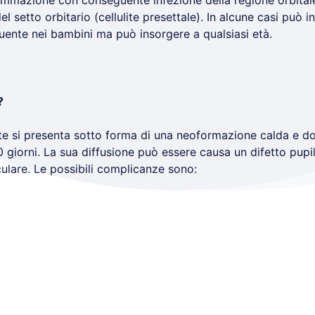
fiammazione con conseguente infezione della regione orbitale
 setto orbitario (cellulite presettale). In alcune casi può i
equente nei bambini ma può insorgere a qualsiasi età.
?
mente si presenta sotto forma di una neoformazione calda e d
 giorni. La sua diffusione può essere causa un difetto pupill
oculare. Le possibili complicanze sono: