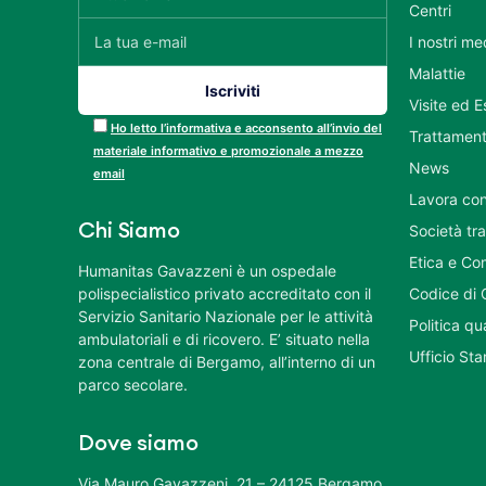
Centri
I nostri me
Malattie
Visite ed 
Ho letto l’informativa e acconsento all’invio del
Trattament
materiale informativo e promozionale a mezzo
News
email
Lavora con
Chi Siamo
Società tr
Etica e Co
Humanitas Gavazzeni è un ospedale
polispecialistico privato accreditato con il
Codice di 
Servizio Sanitario Nazionale per le attività
Politica q
ambulatoriali e di ricovero. E’ situato nella
Ufficio St
zona centrale di Bergamo, all’interno di un
parco secolare.
Dove siamo
Via Mauro Gavazzeni, 21 – 24125 Bergamo