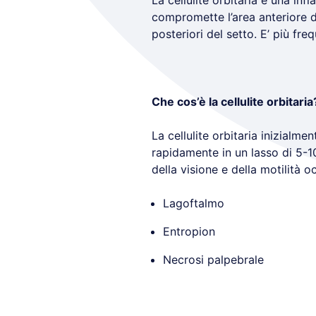
La cellulite orbitaria è una in
compromette l’area anteriore del
posteriori del setto. E’ più fr
Che cos’è la cellulite orbitaria
La cellulite orbitaria inizial
rapidamente in un lasso di 5-10
della visione e della motilità 
Lagoftalmo
Entropion
Necrosi palpebrale