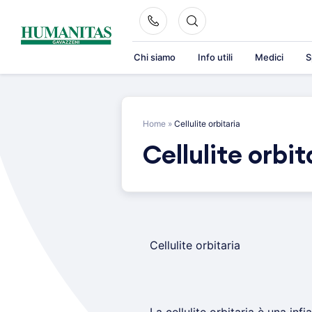
Skip
to
content
Chi siamo
Info utili
Medici
S
Home
»
Cellulite orbitaria
Cellulite orbit
Cellulite orbitaria