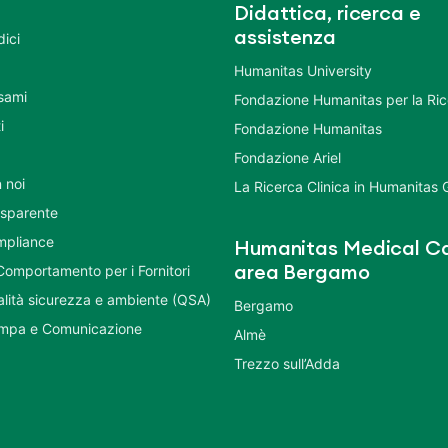
Didattica, ricerca e
assistenza
dici
Humanitas University
Esami
Fondazione Humanitas per la Ri
i
Fondazione Humanitas
Fondazione Ariel
 noi
La Ricerca Clinica in Humanitas
asparente
mpliance
Humanitas Medical Ca
Comportamento per i Fornitori
area Bergamo
ualità sicurezza e ambiente (QSA)
Bergamo
ampa e Comunicazione
Almè
Trezzo sull’Adda