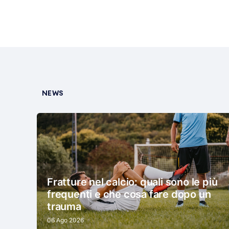
NEWS
Fratture nel calcio: quali sono le più
frequenti e che cosa fare dopo un
trauma
06 Ago 2026