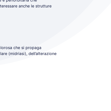
 e periorbitaria che
nteressare anche le strutture
olorosa che si propaga
are (midriasi), dell’alterazione