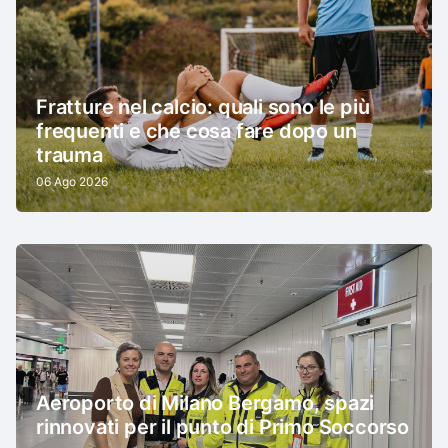
Fratture nel calcio: quali sono le più
frequenti e che cosa fare dopo un
trauma
06 Ago 2026
Aeroporto di Milano Bergamo, spazi
rinnovati per il punto di Primo Soccorso