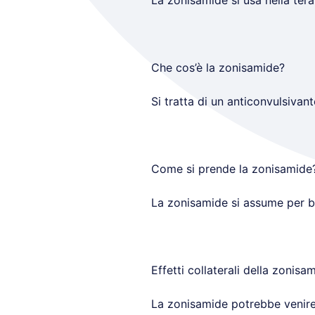
La zonisamide si usa nella tera
Che cos’è la zonisamide?
Si tratta di un anticonvulsiva
Come si prende la zonisamide
La zonisamide si assume per boc
Effetti collaterali della zonisa
La zonisamide potrebbe venire 