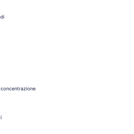
di
 concentrazione
i