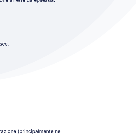
one affette da epilessia.
sce.
razione (principalmente nei