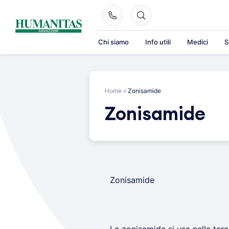
Skip
to
content
Chi siamo
Info utili
Medici
S
Home
»
Zonisamide
Zonisamide
Zonisamide