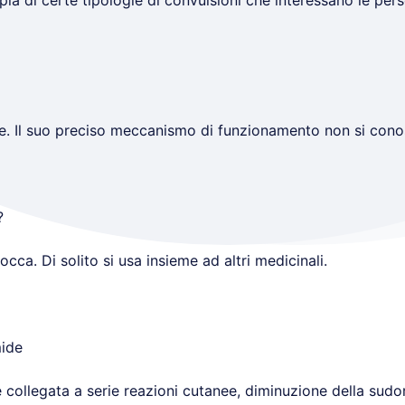
pia di certe tipologie di convulsioni che interessano le pers
nte. Il suo preciso meccanismo di funzionamento non si cono
?
ca. Di solito si usa insieme ad altri medicinali.
mide
collegata a serie reazioni cutanee, diminuzione della sudo