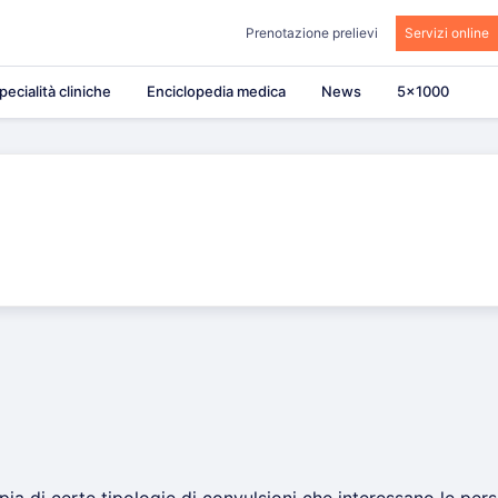
Prenotazione prelievi
Servizi online
pecialità cliniche
Enciclopedia medica
News
5×1000