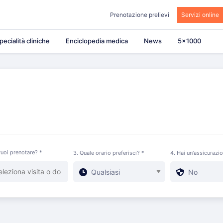
Prenotazione prelievi
Servizi online
pecialità cliniche
Enciclopedia medica
News
5×1000
uoi prenotare? *
3. Quale orario preferisci? *
4. Hai un'assicurazi