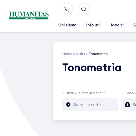
Skip
to
content
Chi siamo
Info utili
Medici
S
Home
»
Visits
»
Tonometria
Tonometria
1. Dove vuoi fare la visita? *
2. Cosa v