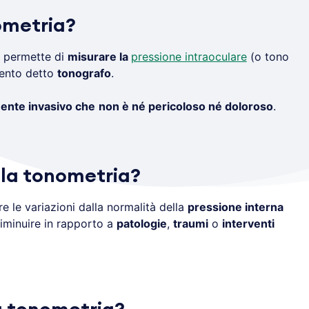
ometria?
 permette di
misurare la
pressione intraoculare
(o tono
mento detto
tonografo
.
nte invasivo che
non è né pericoloso né doloroso
.
 la tonometria?
re le variazioni dalla normalità della
pressione interna
iminuire in rapporto a
patologie
,
traumi
o
interventi