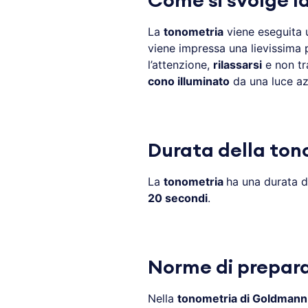
Come si svolge l
La
tonometria
viene eseguita u
viene impressa una lievissima 
l’attenzione,
rilassarsi
e non tra
cono illuminato
da una luce az
Durata della ton
La
tonometria
ha una durata d
20 secondi
.
Norme di prepara
Nella
tonometria di Goldmann