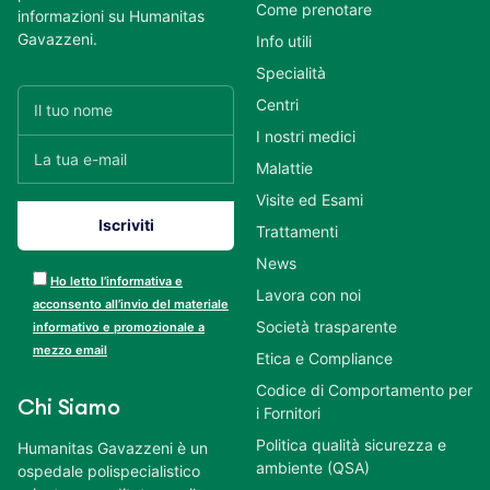
Come prenotare
informazioni su Humanitas
Gavazzeni.
Info utili
Specialità
Centri
I nostri medici
Malattie
Visite ed Esami
Trattamenti
News
Ho letto l’informativa e
Lavora con noi
acconsento all’invio del materiale
Società trasparente
informativo e promozionale a
mezzo email
Etica e Compliance
Codice di Comportamento per
Chi Siamo
i Fornitori
Politica qualità sicurezza e
Humanitas Gavazzeni è un
ambiente (QSA)
ospedale polispecialistico