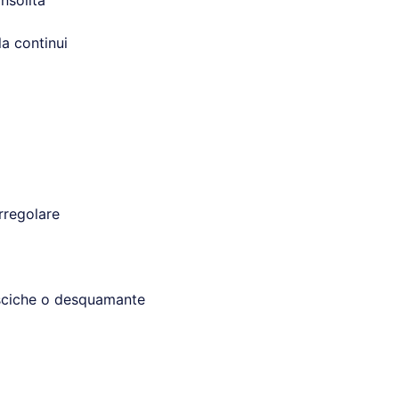
nsolita
la continui
rregolare
esciche o desquamante