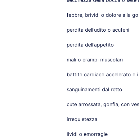
secchezza della bocca o sete i
febbre, brividi o dolore alla go
perdita dell’udito o acufeni
perdita dell’appetito
mali o crampi muscolari
battito cardiaco accelerato o i
sanguinamenti dal retto
cute arrossata, gonfia, con v
irrequietezza
lividi o emorragie