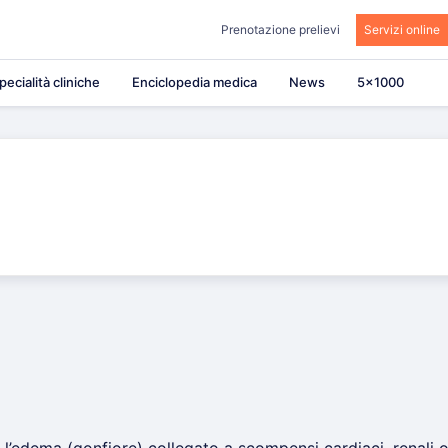
Prenotazione prelievi
Servizi online
pecialità cliniche
Enciclopedia medica
News
5×1000