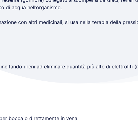
l’edema (gonfiore) collegato a scompensi cardiaci, renali o 
so di acqua nell’organismo.
zione con altri medicinali, si usa nella terapia della pressi
incitando i reni ad eliminare quantità più alte di elettroliti (
per bocca o direttamente in vena.