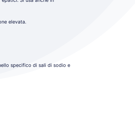
epatici. Si usa anche in
one elevata.
nello specifico di sali di sodio e