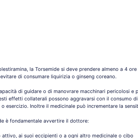
olestiramina, la Torsemide si deve prendere almeno a 4 ore 
vitare di consumare liquirizia o ginseng coreano.
apacità di guidare o di manovrare macchinari pericolosi e 
ti effetti collaterali possono aggravarsi con il consumo di a
 o esercizio. Inoltre il medicinale può incrementare la sensibi
e è fondamentale avvertire il dottore:
io attivo, ai suoi eccipienti o a ogni altro medicinale o cibo