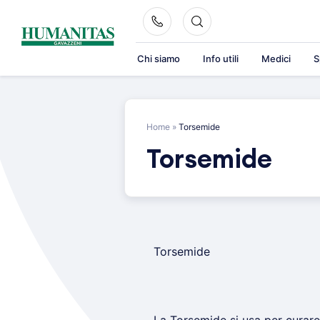
Skip
to
content
Chi siamo
Info utili
Medici
S
Home
»
Torsemide
Torsemide
Torsemide