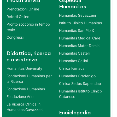
I nostri Servizi
Ospedali
Humanitas
Prenotazioni Online
Humanitas Gavazzeni
Referti Online
Istituto Clinico Humanitas
Pronto soccorso in tempo
reale
Humanitas San Pio X
Congressi
Humanitas Medical Care
Humanitas Mater Domini
Didattica, ricerca
Humanitas Castelli
e assistenza
Humanitas Cellini
Humanitas University
Clinica Fornaca
Fondazione Humanitas per
Humanitas Gradenigo
la Ricerca
Clinica Sedes Sapientiae
Fondazione Humanitas
Humanitas Istituto Clinico
Fondazione Ariel
Catanese
La Ricerca Clinica in
Humanitas Gavazzeni
Enciclopedia