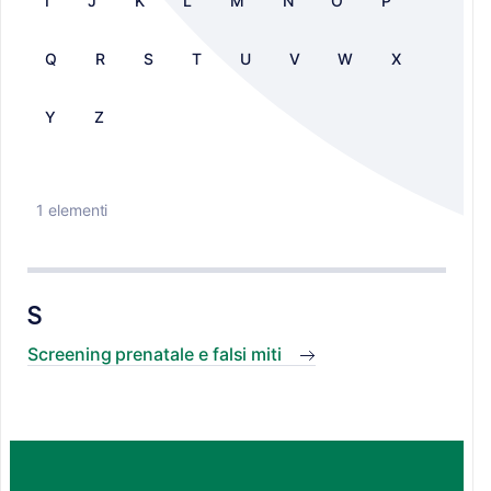
I
J
K
L
M
N
O
P
Q
R
S
T
U
V
W
X
Y
Z
1 elementi
S
Screening prenatale e falsi miti