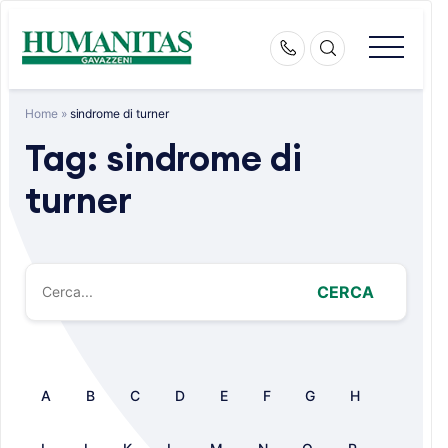
Skip
to
content
Home
»
sindrome di turner
Tag:
sindrome di
turner
CERCA
A
B
C
D
E
F
G
H