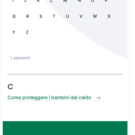
I
J
K
L
M
N
O
P
Q
R
S
T
U
V
W
X
Y
Z
1 elementi
C
Come proteggere i bambini dal caldo