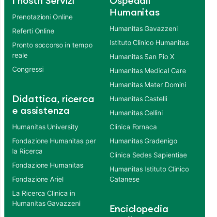
I nostri Servizi
Ospedali
Humanitas
Prenotazioni Online
Humanitas Gavazzeni
Referti Online
Istituto Clinico Humanitas
Pronto soccorso in tempo
reale
Humanitas San Pio X
Congressi
Humanitas Medical Care
Humanitas Mater Domini
Didattica, ricerca
Humanitas Castelli
e assistenza
Humanitas Cellini
Humanitas University
Clinica Fornaca
Fondazione Humanitas per
Humanitas Gradenigo
la Ricerca
Clinica Sedes Sapientiae
Fondazione Humanitas
Humanitas Istituto Clinico
Fondazione Ariel
Catanese
La Ricerca Clinica in
Humanitas Gavazzeni
Enciclopedia