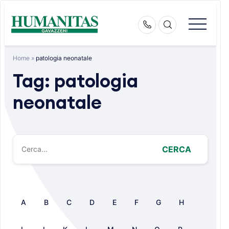
Skip
to
content
Home
»
patologia neonatale
Tag:
patologia
neonatale
CERCA
A
B
C
D
E
F
G
H