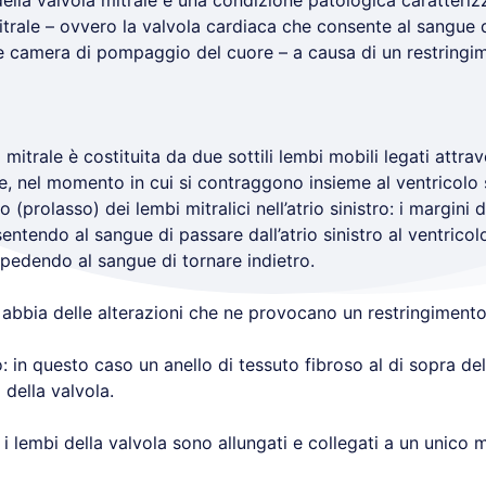
della valvola mitrale è una condizione patologica caratteriz
rale – ovvero la valvola cardiaca che consente al sangue di 
ale camera di pompaggio del cuore – a causa di un restringi
a mitrale è costituita da due sottili lembi mobili legati attr
he, nel momento in cui si contraggono insieme al ventricolo 
prolasso) dei lembi mitralici nell’atrio sinistro: i margini
ntendo al sangue di passare dall’atrio sinistro al ventricolo 
mpedendo al sangue di tornare indietro.
 abbia delle alterazioni che ne provocano un restringimento
 in questo caso un anello di tessuto fibroso al di sopra della
 della valvola.
 i lembi della valvola sono allungati e collegati a un unico 