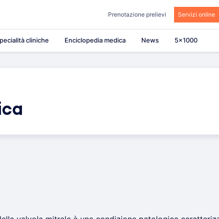
Prenotazione prelievi
Servizi online
pecialità cliniche
Enciclopedia medica
News
5×1000
ica