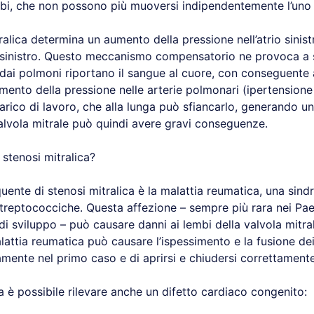
bi, che non possono più muoversi indipendentemente l’uno da
alica determina un aumento della pressione nell’atrio sinist
lo sinistro. Questo meccanismo compensatorio ne provoca a s
 dai polmoni riportano il sangue al cuore, con conseguente 
mento della pressione nelle arterie polmonari (ipertensione
rico di lavoro, che alla lunga può sfiancarlo, generando un
valvola mitrale può quindi avere gravi conseguenze.
stenosi mitralica?
quente di stenosi mitralica è la malattia reumatica, una s
streptococciche. Questa affezione – sempre più rara nei Paes
i sviluppo – può causare danni ai lembi della valvola mitral
attia reumatica può causare l’ispessimento e la fusione dei
amente nel primo caso e di aprirsi e chiudersi correttament
ca è possibile rilevare anche un difetto cardiaco congenito: