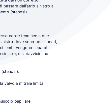
zata dal non corretto
passare dall’atrio sinistro al
mento (stenosi).
averso corde tendinee a due
sinistro dove sono posizionati,
 dei lembi vengono separati
sinistro, e si riavvicinano
 (stenosi):
 valvola mitrale limita il
muscolo papillare.