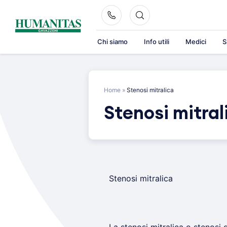
Skip
to
content
Chi siamo
Info utili
Medici
S
Home
»
Stenosi mitralica
Stenosi mitral
Stenosi mitralica