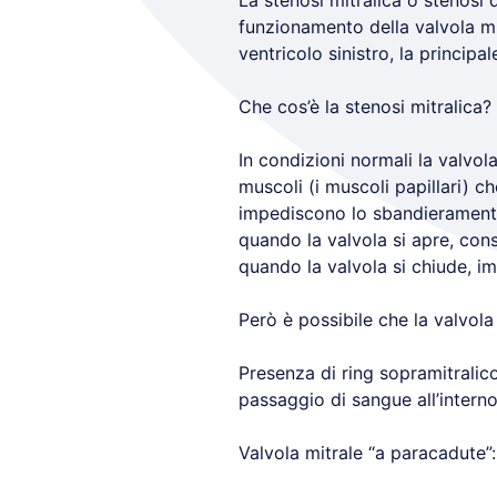
La stenosi mitralica o stenosi 
funzionamento della valvola mit
ventricolo sinistro, la princip
Che cos’è la stenosi mitralica?
In condizioni normali la valvol
muscoli (i muscoli papillari) c
impediscono lo sbandieramento (
quando la valvola si apre, conse
quando la valvola si chiude, i
Però è possibile che la valvola
Presenza di ring sopramitralico:
passaggio di sangue all’interno
Valvola mitrale “a paracadute”: