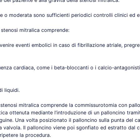
e del paziente e alla gravità della stenosi mitralica.
ve o moderata sono sufficienti periodici controlli clinici ed 
 stenosi mitralica comprende:
enire eventi embolici in caso di fibrillazione atriale, pregr
enza cardiaca, come i beta-bloccanti o i calcio-antagonisti,
 liquidi.
la stenosi mitralica comprende la commissurotomia con pallo
tica ottenuta mediante l’introduzione di un palloncino tram
guine. Una volta posizionato il palloncino sulla punta del c
 valvola. Il palloncino viene poi sgonfiato ed estratto dal 
ipetere la procedura.