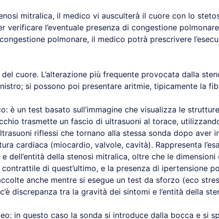
enosi mitralica, il medico vi ausculterà il cuore con lo stetos
 verificare l’eventuale presenza di congestione polmonare. 
 congestione polmonare, il medico potrà prescrivere l’esecu
ca del cuore. L’alterazione più frequente provocata dalla ste
inistro; si possono poi presentare aritmie, tipicamente la fibr
 è un test basato sull’immagine che visualizza le strutture
ecchio trasmette un fascio di ultrasuoni al torace, utilizza
 ultrasuoni riflessi che tornano alla stessa sonda dopo aver
ttura cardiaca (miocardio, valvole, cavità). Rappresenta l’
dell’entità della stenosi mitralica, oltre che le dimensioni de
 contrattile di quest’ultimo, e la presenza di ipertensione 
colte anche mentre si esegue un test da sforzo (eco stress
è discrepanza tra la gravità dei sintomi e l’entità della ste
 in questo caso la sonda si introduce dalla bocca e si spi