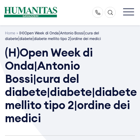
Skip
to
content
Home
»
(H)Open Week di Onda|Antonio Bossi|cura del
diabete|diabete|diabete mellito tipo 2|ordine dei medici
(H)Open Week di
Onda|Antonio
Bossi|cura del
diabete|diabete|diabete
mellito tipo 2|ordine dei
medici