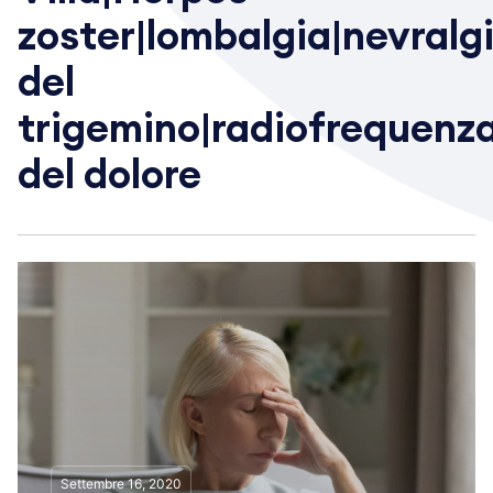
zoster|lombalgia|nevralg
del
trigemino|radiofrequenza
del dolore
Settembre 16, 2020