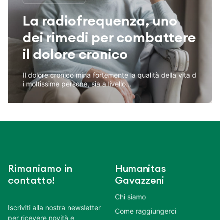
La radiofrequenza, uno
dei rimedi per combattere
il dolore cronico
Il dolore cronico mina fortemente la qualità della vita d
i moltissime persone, sia a livello...
Rimaniamo in
Humanitas
contatto!
Gavazzeni
Chi siamo
Iscriviti alla nostra newsletter
Come raggiungerci
per ricevere novità e