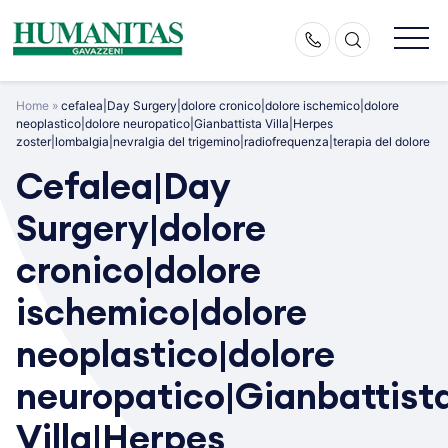
Skip
to
content
Home
»
cefalea|Day Surgery|dolore cronico|dolore ischemico|dolore
neoplastico|dolore neuropatico|Gianbattista Villa|Herpes
zoster|lombalgia|nevralgia del trigemino|radiofrequenza|terapia del dolore
Cefalea|Day
Surgery|dolore
cronico|dolore
ischemico|dolore
neoplastico|dolore
neuropatico|Gianbattist
Villa|Herpes