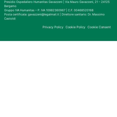
Presidio Ospedaliero Humanitas Gavazzeni | Via Mauro Gavazzeni, 21 – 24125
Bergamo
Gruppo IVA Humanitas – P. IVA 10982360967 | C.F. 00468520168
Posta certificata: gavazzeni@legalmail.it | Direttore sanitario: Dr. Massimo
Castoldi
Privacy Policy
Cookie Policy
Cookie Consent