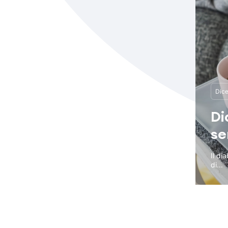
Dic
Di
se
Il di
di...