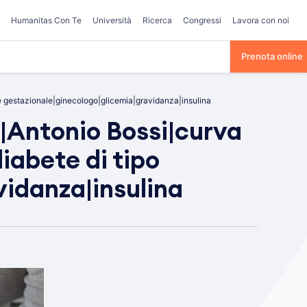
Humanitas Con Te
Università
Ricerca
Congressi
Lavora con noi
Prenota online
te gestazionale|ginecologo|glicemia|gravidanza|insulina
|Antonio Bossi|curva
diabete di tipo
vidanza|insulina