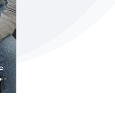
e
mpre