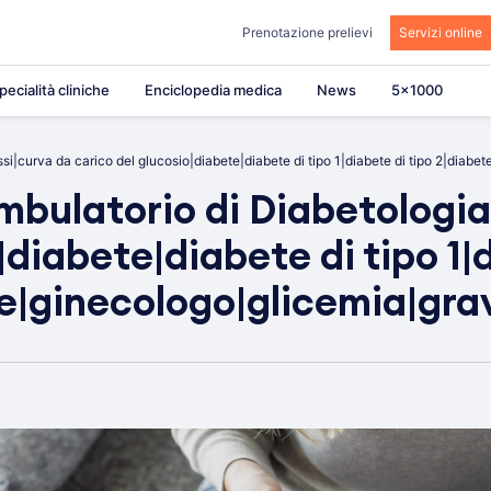
Prenotazione prelievi
Servizi online
pecialità cliniche
Enciclopedia medica
News
5×1000
i|curva da carico del glucosio|diabete|diabete di tipo 1|diabete di tipo 2|diabe
bulatorio di Diabetologia
|diabete|diabete di tipo 1|
e|ginecologo|glicemia|gra