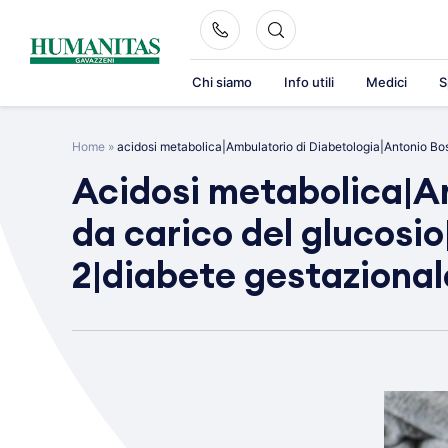
Skip
to
content
Chi siamo
Info utili
Medici
S
Home
»
acidosi metabolica|Ambulatorio di Diabetologia|Antonio Boss
Acidosi metabolica|Am
da carico del glucosio
2|diabete gestazional