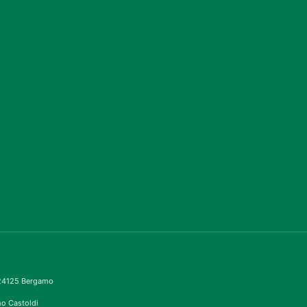
– 24125 Bergamo
imo Castoldi