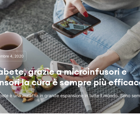
embre 4, 2020
abete, grazie a microinfusori e
nsori la cura è sempre più efficac
abete è una malattia in grande espansione in tutto il mondo. Sono se