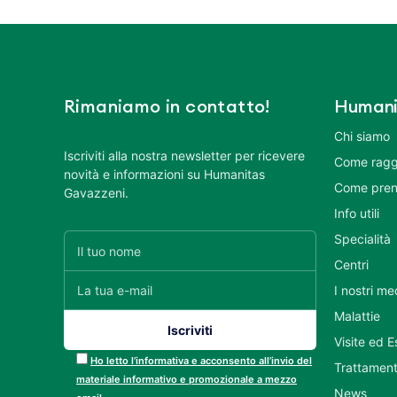
Rimaniamo in contatto!
Humani
Chi siamo
Iscriviti alla nostra newsletter per ricevere
Come ragg
novità e informazioni su Humanitas
Come pren
Gavazzeni.
Info utili
Specialità
Centri
I nostri me
Malattie
Visite ed 
Ho letto l’informativa e acconsento all’invio del
Trattament
materiale informativo e promozionale a mezzo
News