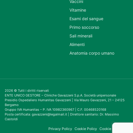
Vaccini
Vitamine
Esami del sangue
Primo soccorso
Sali minerali
Alimenti
Anatomia corpo umano
2026 © Tutti i diritti riservati
ENTE UNICO GESTORE – Cliniche Gavazzeni S.p.A. Società unipersonale
Presidio Ospedaliero Humanitas Gavazzeni | Via Mauro Gavazzeni, 21 – 24125
Bergamo
Gruppo IVA Humanitas – P. IVA 10982360967 | C.F. 00468520168
Posta certificata: gavazzeni@legalmail.it | Direttore sanitario: Dr. Massimo
Castoldi
Privacy Policy
Cookie Policy
Cookie Consent