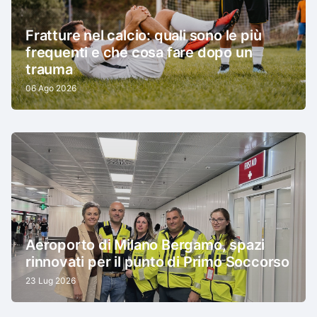
Fratture nel calcio: quali sono le più
frequenti e che cosa fare dopo un
trauma
06 Ago 2026
Aeroporto di Milano Bergamo, spazi
rinnovati per il punto di Primo Soccorso
23 Lug 2026