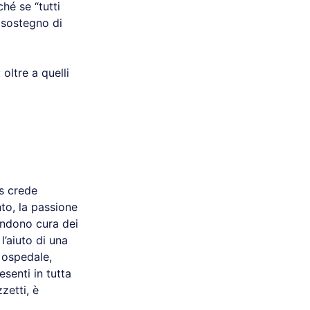
hé se “tutti
l sostegno di
 oltre a quelli
as crede
to, la passione
rendono cura dei
l’aiuto di una
n ospedale,
senti in tutta
zetti, è