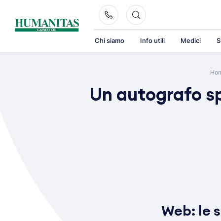
Skip
to
content
Chi siamo
Info utili
Medici
S
Ho
Un autografo sp
Web: le s