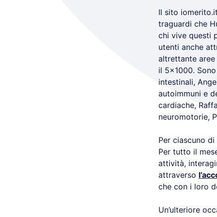
Il sito iomerito
traguardi che H
chi vive questi 
utenti anche att
altrettante aree
il 5×1000. Sono 
intestinali, Ang
autoimmuni e deg
cardiache, Raffa
neuromotorie, Pa
Per ciascuno di 
Per tutto il mes
attività, intera
attraverso
l’acc
che con i loro d
Un’ulteriore occ