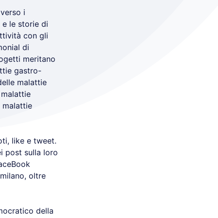
averso i
e le storie di
tività con gli
monial di
rogetti meritano
ttie gastro-
delle malattie
 malattie
e malattie
i, like e tweet.
 post sulla loro
 FaceBook
milano, oltre
emocratico della