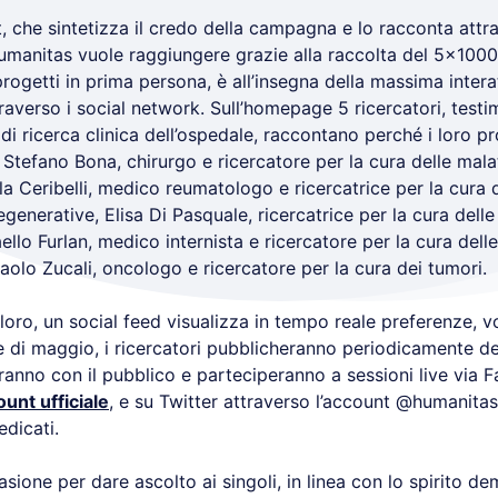
.it, che sintetizza il credo della campagna e lo racconta attr
umanitas vuole raggiungere grazie alla raccolta del 5×1000 
progetti in prima persona, è all’insegna della massima interat
raverso i social network. Sull’homepage 5 ricercatori, testi
 di ricerca clinica dell’ospedale, raccontano perché i loro p
Stefano Bona, chirurgo e ricercatore per la cura delle mala
ela Ceribelli, medico reumatologo e ricercatrice per la cura 
enerative, Elisa Di Pasquale, ricercatrice per la cura delle
ello Furlan, medico internista e ricercatore per la cura dell
olo Zucali, oncologo e ricercatore per la cura dei tumori.
loro, un social feed visualizza in tempo reale preferenze, vot
e di maggio, i ricercatori pubblicheranno periodicamente dei
giranno con il pubblico e parteciperanno a sessioni live via
ount ufficiale
, e su Twitter attraverso l’account @humanitas
edicati.
asione per dare ascolto ai singoli, in linea con lo spirito d