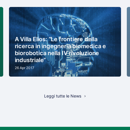
A Villa Elios: “Le frontiere della
ricerca in ingegneria biomedica e
biorobotica nella IV rivoluzione
industriale”
26 Apr 2017
Leggi tutte le News