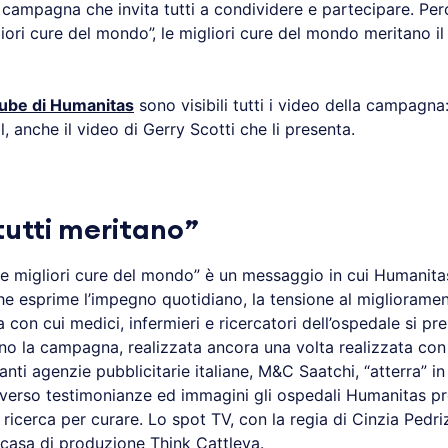
ampagna che invita tutti a condividere e partecipare. Perc
iori cure del mondo”, le migliori cure del mondo meritano i
ube di Humanitas
sono visibili tutti i video della campagna:
l, anche il video di Gerry Scotti che li presenta.
tutti meritano”
 le migliori cure del mondo” è un messaggio in cui Humanit
he esprime l’impegno quotidiano, la tensione al miglioramen
con cui medici, infermieri e ricercatori dell’ospedale si p
no la campagna, realizzata ancora una volta realizzata con 
anti agenzie pubblicitarie italiane, M&C Saatchi, “atterra” i
averso testimonianze ed immagini gli ospedali Humanitas pre
o ricerca per curare. Lo spot TV, con la regia di Cinzia Pedriz
 casa di produzione Think Cattleya.