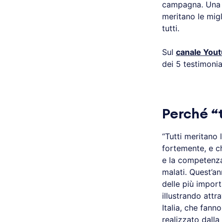
campagna. Una c
meritano le migl
tutti.
Sul
canale Yout
dei 5 testimonia
Perché “
“Tutti meritano
fortemente, e c
e la competenza 
malati. Quest’an
delle più import
illustrando attr
Italia, che fann
realizzato dalla