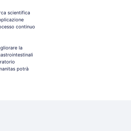
rca scientifica
pplicazione
rocesso continuo
gliorare la
astrointestinali
ratorio
umanitas potrà