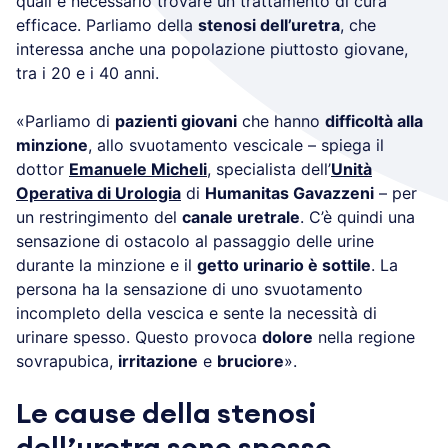
quali è necessario trovare un trattamento di cura
efficace. Parliamo della
stenosi dell’uretra
, che
interessa anche una popolazione piuttosto giovane,
tra i 20 e i 40 anni.
«Parliamo di
pazienti giovani
che hanno
difficoltà alla
minzione
, allo svuotamento vescicale – spiega il
dottor
Emanuele Micheli
, specialista dell’
Unità
Operativa di Urologia
di
Humanitas Gavazzeni
– per
un restringimento del
canale uretrale
. C’è quindi una
sensazione di ostacolo al passaggio delle urine
durante la minzione e il
getto urinario è sottile
. La
persona ha la sensazione di uno svuotamento
incompleto della vescica e sente la necessità di
urinare spesso. Questo provoca
dolore
nella regione
sovrapubica,
irritazione
e
bruciore
».
Le cause della stenosi
dell’uretra sono spesso