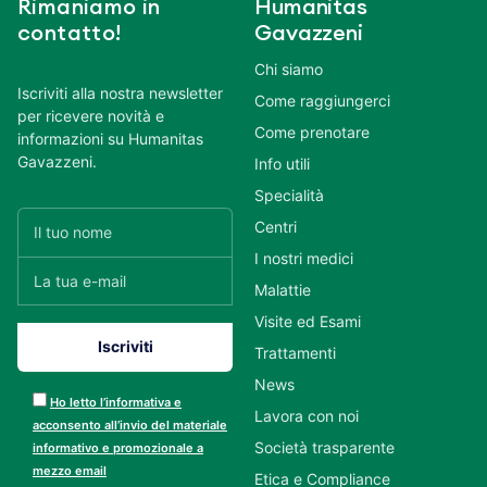
Rimaniamo in
Humanitas
contatto!
Gavazzeni
Chi siamo
Iscriviti alla nostra newsletter
Come raggiungerci
per ricevere novità e
Come prenotare
informazioni su Humanitas
Gavazzeni.
Info utili
Specialità
Centri
I nostri medici
Malattie
Visite ed Esami
Trattamenti
News
Ho letto l’informativa e
Lavora con noi
acconsento all’invio del materiale
Società trasparente
informativo e promozionale a
mezzo email
Etica e Compliance