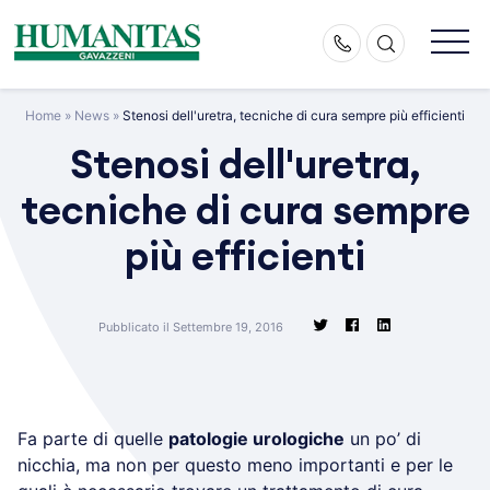
Skip
to
content
Home
»
News
»
Stenosi dell'uretra, tecniche di cura sempre più efficienti
Stenosi dell'uretra,
tecniche di cura sempre
più efficienti
Pubblicato il Settembre 19, 2016
Fa parte di quelle
patologie urologiche
un po’ di
nicchia, ma non per questo meno importanti e per le