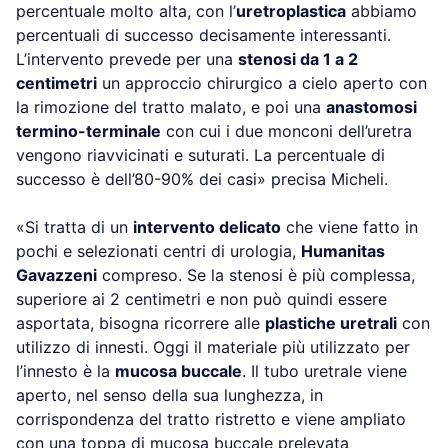
percentuale molto alta, con l’
uretroplastica
abbiamo
percentuali di successo decisamente interessanti.
L’intervento prevede per una
stenosi da 1 a 2
centimetri
un approccio chirurgico a cielo aperto con
la rimozione del tratto malato, e poi una
anastomosi
termino-terminale
con cui i due monconi dell’uretra
vengono riavvicinati e suturati. La percentuale di
successo è dell’80-90% dei casi» precisa Micheli.
«Si tratta di un
intervento delicato
che viene fatto in
pochi e selezionati centri di urologia,
Humanitas
Gavazzeni
compreso. Se la stenosi è più complessa,
superiore ai 2 centimetri e non può quindi essere
asportata, bisogna ricorrere alle
plastiche uretrali
con
utilizzo di innesti. Oggi il materiale più utilizzato per
l’innesto è la
mucosa buccale
. Il tubo uretrale viene
aperto, nel senso della sua lunghezza, in
corrispondenza del tratto ristretto e viene ampliato
con una toppa di mucosa buccale prelevata