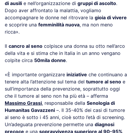
di ausili
e nell’organizzazione di
gruppi di ascolto
.
Dopo aver affrontato la malattia, vogliamo
accompagnare le donne nel ritrovare la
gioia di vivere
e scoprire una
femminilità nuova
, ma non meno
ricca».
Il
cancro al seno
colpisce una donna su otto nell’arco
della vita e si stima che in Italia in un anno vengano
colpite circa
50mila donne
.
«È importante organizzare
iniziative
che continuano a
tenere alta l’attenzione sul tema del
tumore al seno
e
sull’importanza della prevenzione, soprattutto oggi
che il tumore al seno non ha più età – afferma
Massimo Grassi
, responsabile della
Senologia di
Humanitas Gavazzeni
–. Il 35-40% dei casi di tumore
al seno è sotto i 45 anni, cioè sotto l’età di screening.
Un’adeguata prevenzione permette una
diagnosi
precoce
e una
sopravvivenza superiore al 90-95%