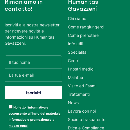
Rimaniamo in
Humanitas
contatto!
Gavazzeni
Chi siamo
Iscriviti alla nostra newsletter
Come raggiungerci
per ricevere novità e
Come prenotare
informazioni su Humanitas
Gavazzeni.
Info utili
Specialità
Centri
I nostri medici
Malattie
Visite ed Esami
Trattamenti
News
Ho letto l’informativa e
Lavora con noi
acconsento all’invio del materiale
Società trasparente
informativo e promozionale a
mezzo email
Etica e Compliance