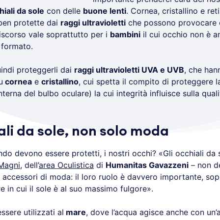
hiali da sole
con delle
buone lenti
. Cornea, cristallino e reti
ben protette dai
raggi ultravioletti
che possono provocare 
discorso vale soprattutto per i
bambini
il cui occhio non è a
formato.
indi proteggerli dai
raggi ultravioletti UVA e UVB
, che ha
u
cornea
e
cristallino
, cui spetta il compito di proteggere 
erna del bulbo oculare) la cui integrità influisce sulla quali
ali da sole, non solo moda
 devono essere protetti, i nostri occhi? «Gli occhiali da s
Magni
, dell’
area Oculistica
di
Humanitas Gavazzeni
– non d
 accessori di moda: il loro ruolo è davvero importante, sop
re in cui il sole è al suo massimo fulgore».
sere utilizzati al
mare
, dove l’acqua agisce anche con un’