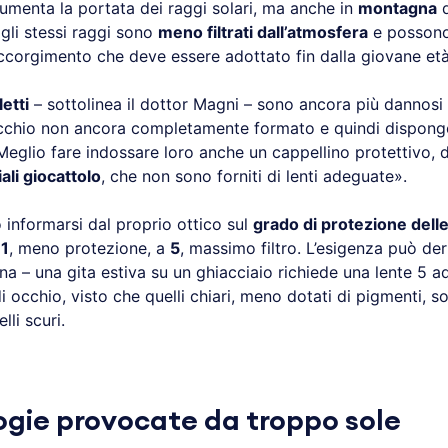
menta la portata dei raggi solari, ma anche in
montagna
d
gli stessi raggi sono
meno filtrati dall’atmosfera
e possono
accorgimento che deve essere adottato fin dalla giovane età
letti
– sottolinea il dottor Magni – sono ancora più dannosi
cchio non ancora completamente formato e quindi dispon
 Meglio fare indossare loro anche un cappellino protettivo,
iali giocattolo
, che non sono forniti di lenti adeguate».
 informarsi dal proprio ottico sul
grado di protezione delle
a
1
, meno protezione, a
5
, massimo filtro. L’esigenza può der
na – una gita estiva su un ghiacciaio richiede una lente 5 
i occhio, visto che quelli chiari, meno dotati di pigmenti, s
lli scuri.
ogie provocate da troppo sole