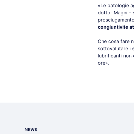
«Le patologie ag
dottor
Magni
– 
prosciugamento d
congiuntivite at
Che cosa fare n
sottovalutare i
lubrificanti no
ore».
NEWS