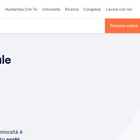
Humanitas Con Te
Università
Ricerca
Congressi
Lavora con noi
Prenota online
ale
minosità è
tri
occhi