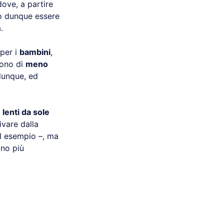
ove, a partire
 dunque essere
.
 per i
bambini
,
gono di
meno
 dunque, ed
 lenti da sole
ivare dalla
ad esempio –, ma
ono più