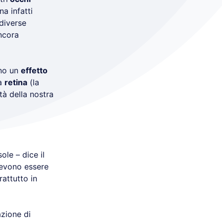
na infatti
diverse
ncora
nno un
effetto
la
retina
(la
tà della nostra
ole – dice il
evono essere
rattutto in
azione di