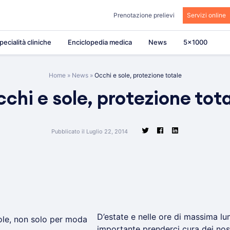
Prenotazione prelievi
Servizi online
pecialità cliniche
Enciclopedia medica
News
5×1000
Home
»
News
»
Occhi e sole, protezione totale
chi e sole, protezione tot
Pubblicato il Luglio 22, 2014
D’estate e nelle ore di massima lu
importante prenderci cura dei nos