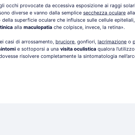
li occhi provocate da eccessiva esposizione ai raggi solari
sono diverse e vanno dalla semplice
secchezza oculare
all
ella superficie oculare che influisce sulle cellule epiteliali,
tinica
alla
maculopatia
che colpisce, invece, la retina».
ei casi di arrossamento,
bruciore
, gonfiori,
lacrimazione
o
p
sintomi
e sottoporsi a una
visita oculistica
qualora l’utilizzo 
n dovesse risolvere completamente la sintomatologia nell’ar