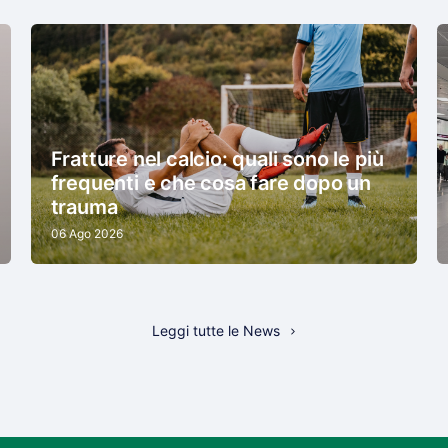
Fratture nel calcio: quali sono le più
frequenti e che cosa fare dopo un
trauma
06 Ago 2026
Leggi tutte le News