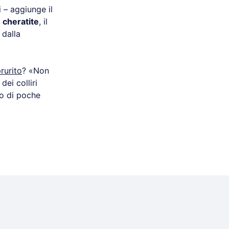
 – aggiunge il
a
cheratite
, il
 dalla
rurito
? «Non
dei colliri
co di poche