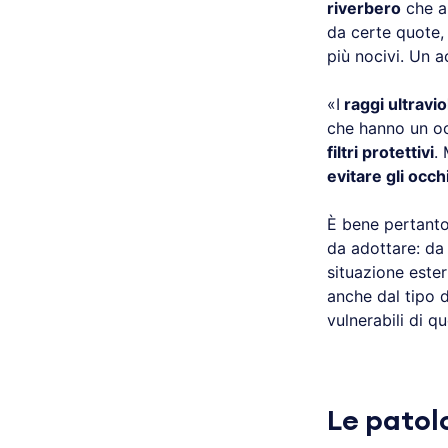
riverbero
che au
da certe quote, 
più nocivi. Un 
«I
raggi ultravio
che hanno un o
filtri protettivi
.
evitare gli occh
È bene pertanto
da adottare: d
situazione ester
anche dal tipo d
vulnerabili di que
Le patol