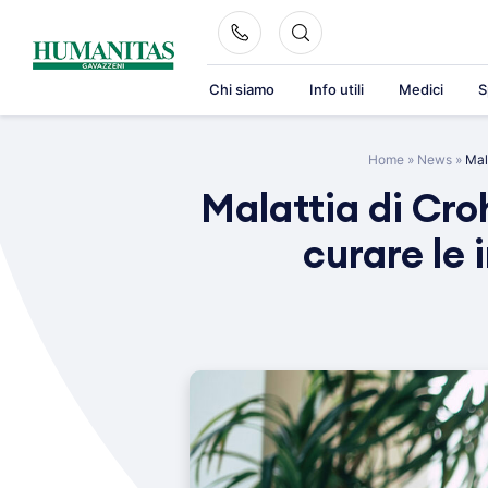
Skip
to
content
Chi siamo
Info utili
Medici
S
Home
»
News
»
Mal
Malattia di Cro
curare le 