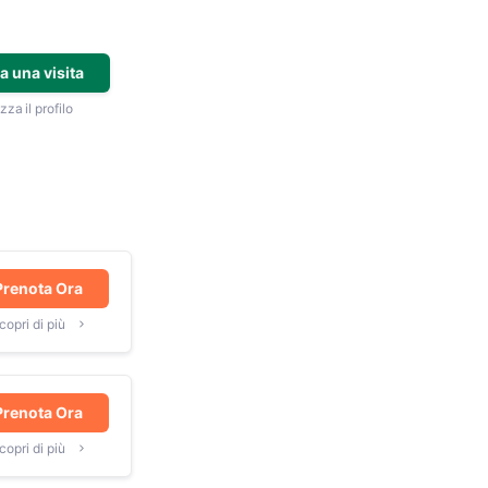
a una visita
zza il profilo
Prenota Ora
copri di più
Prenota Ora
copri di più