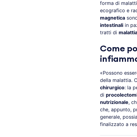
forma di malatti
ecografico e ra
magnetica
sono
intestinali
in paz
tratti di
malatti
Come pos
infiamma
«Possono esser
della malattia. 
chirurgico
: la 
di
procolectomi
nutrizionale
, c
che, appunto, 
generale, possi
finalizzato a res