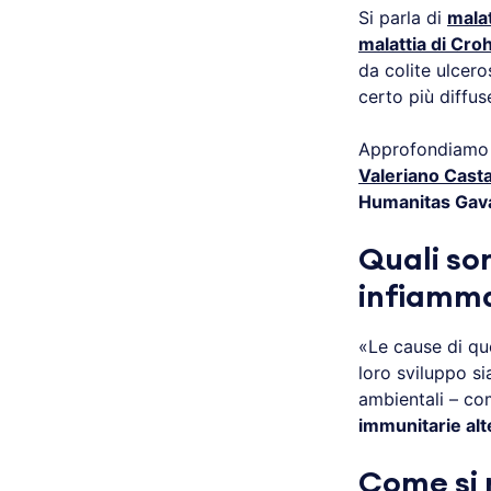
Si parla di
malat
malattia di Cro
da colite ulcero
certo più diffus
Approfondiamo 
Valeriano Cast
Humanitas Gav
Quali son
infiamma
«Le cause di qu
loro sviluppo s
ambientali – c
immunitarie alt
Come si 