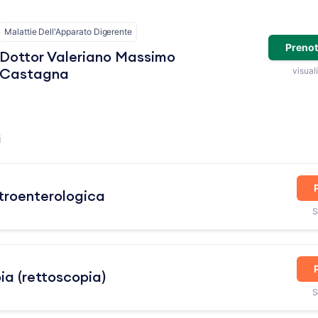
Malattie Dell'Apparato Digerente
Prenot
Dottor Valeriano Massimo
visuali
Castagna
i
troenterologica
S
a (rettoscopia)
S