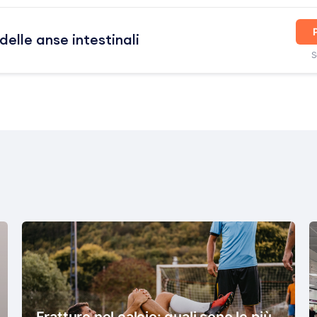
delle anse intestinali
S
Fratture nel calcio: quali sono le più