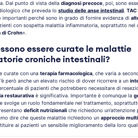
a. Dal punto di vista della
diagnosi precoce
, poi, sono esse
diologico che preveda lo
studio delle anse intestinali
.
TAC
 importanti perché sono in grado di fornire evidenza di
alt
ienti con sospetta malattia infiammatoria, soprattutto nel c
a di Crohn
».
sono essere curate le malattie
torie croniche intestinali?
e curate con una
terapia farmacologica
, che varia a secon
C’è però anche un elevato rischio di dover ricorrere a un
int
percentuale di pazienti che potrebbero necessitare di resezi
a restaurativa
è significativa. Importante è comunque la
g
he svolge un ruolo fondamentale nel trattamento, soprattutt
presentano
deficit nutrizionali
che richiedono un’attenzione p
amo dire che queste malattie richiedono un
approccio multi
tituire ai pazienti un sensibile miglioramento della loro quali