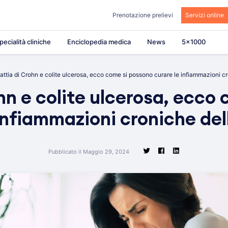
Prenotazione prelievi
Servizi online
pecialità cliniche
Enciclopedia medica
News
5×1000
attia di Crohn e colite ulcerosa, ecco come si possono curare le infiammazioni cro
hn e colite ulcerosa, ecco
infiammazioni croniche del
Pubblicato il Maggio 29, 2024