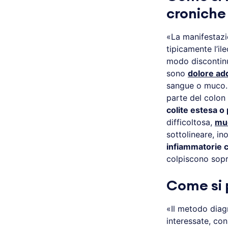
croniche 
«La manifestazi
tipicamente l’ile
modo discontinuo
sono
dolore ad
sangue o muco
parte del colon
colite estesa o
difficoltosa,
muc
sottolineare, in
infiammatorie c
colpiscono sopr
Come si 
«Il metodo diag
interessate, con