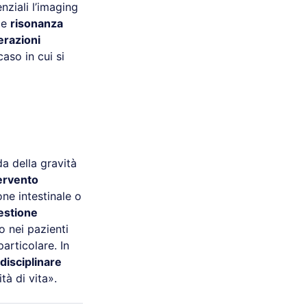
nziali l’imaging
e
risonanza
erazioni
aso in cui si
da della gravità
ervento
one intestinale o
estione
o nei pazienti
articolare. In
disciplinare
tà di vita».