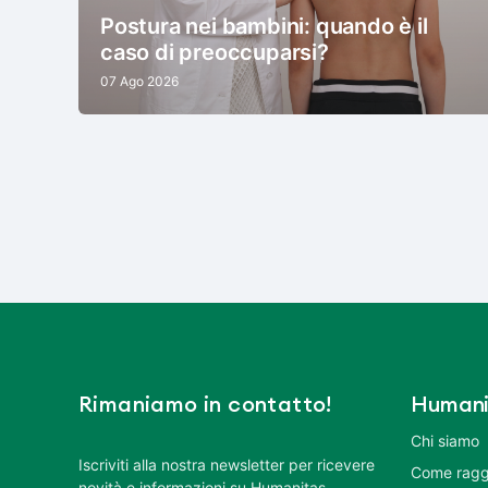
Postura nei bambini: quando è il
caso di preoccuparsi?
07 Ago 2026
Rimaniamo in contatto!
Humani
Chi siamo
Iscriviti alla nostra newsletter per ricevere
Come ragg
novità e informazioni su Humanitas