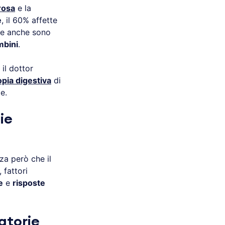
rosa
e la
e
, il 60% affette
 se anche sono
mbini
.
il dottor
pia digestiva
di
e.
ie
za però che il
, fattori
e
e
risposte
atorie