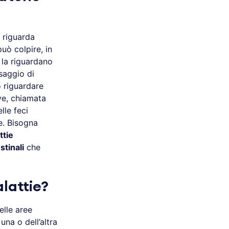
riguarda
può colpire, in
 la riguardano
saggio di
ò riguardare
ve, chiamata
lle feci
re. Bisogna
ttie
stinali
che
lattie?
lle aree
una o dell’altra