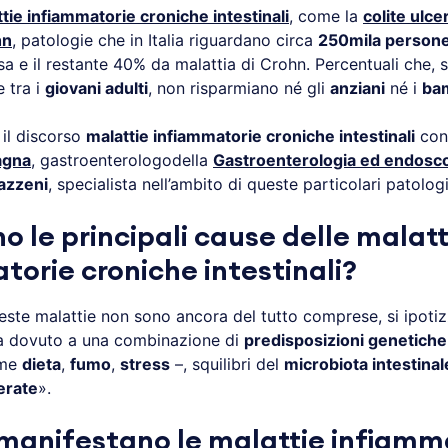
tie infiammatorie croniche intestinali
, come la
colite ulce
hn
, patologie che in Italia riguardano circa
250mila person
sa e il restante 40% da malattia di Crohn. Percentuali che,
e tra i
giovani adulti
, non risparmiano né gli
anziani
né i
ba
il discorso
malattie infiammatorie croniche intestinali
con 
agna
, gastroenterologodella
Gastroenterologia ed endosco
azzeni
, specialista nell’ambito di queste particolari patologi
o le principali cause delle malatt
torie croniche intestinali?
este malattie non sono ancora del tutto comprese, si ipotiz
ia dovuto a una combinazione di
predisposizioni genetiche
ome
dieta
,
fumo
,
stress
–, squilibri del
microbiota intestinal
erate
».
manifestano le malattie infiamm