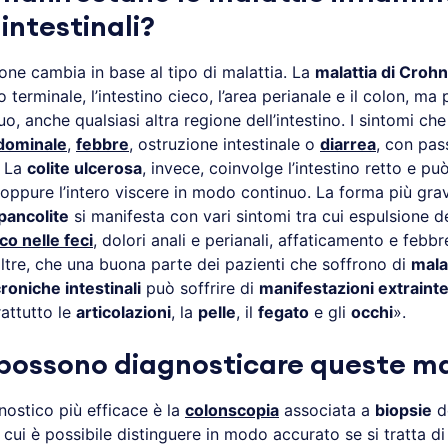
intestinali?
one cambia in base al tipo di malattia. La
malattia di Crohn
o terminale, l’intestino cieco, l’area perianale e il colon, ma 
, anche qualsiasi altra regione dell’intestino. I sintomi che
dominale
,
febbre
, ostruzione intestinale o
diarrea
, con pas
. La
colite ulcerosa
, invece, coinvolge l’intestino retto e pu
 oppure l’intero viscere in modo continuo. La forma più gra
 pancolite
si manifesta con vari sintomi tra cui espulsione de
o nelle feci
, dolori anali e perianali, affaticamento e febb
oltre, che una buona parte dei pazienti che soffrono di
mala
roniche intestinali
può soffrire di
manifestazioni extrainte
attutto le
articolazioni
, la
pelle
, il
fegato
e gli
occhi
».
possono diagnosticare queste ma
nostico più efficace è la
colonscopia
associata a
biopsie
de
 cui è possibile distinguere in modo accurato se si tratta di 