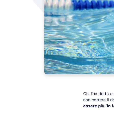
Chi l’ha detto c
non correre il r
essere più “in 