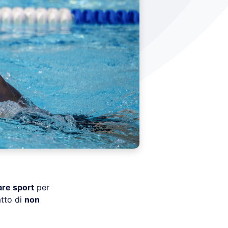
are sport
per
atto di
non