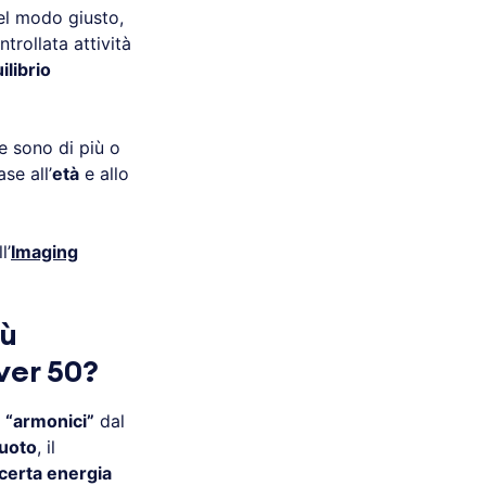
el modo giusto,
ntrollata attività
ilibrio
e sono di più o
se all’
età
e allo
l’
Imaging
iù
over 50?
ù “armonici”
dal
uoto
, il
 certa energia