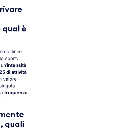
rivare
 qual è
no le linee
lo sport.
 un’
intensità
25 di attività
n valore
singola
na
frequenza
.
amente
, quali