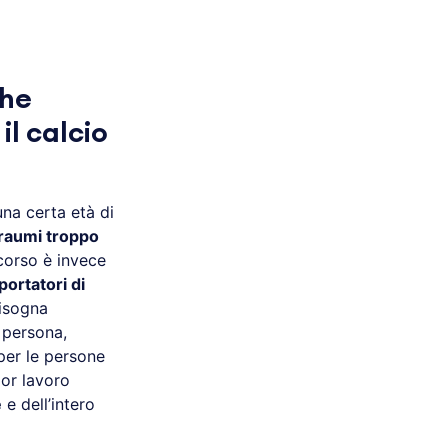
che
l calcio
una certa età di
raumi troppo
iscorso è invece
portatori di
Bisogna
 persona,
per le persone
or lavoro
e
e dell’intero