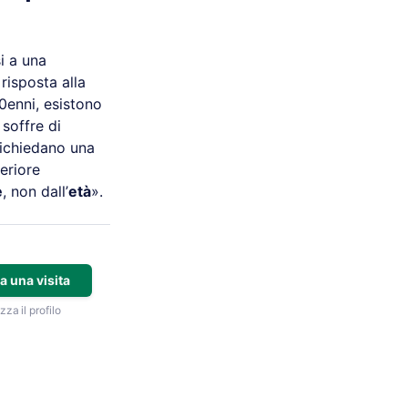
i a una
 risposta alla
0enni, esistono
soffre di
richiedano una
teriore
e
, non dall’
età
».
a una visita
zza il profilo