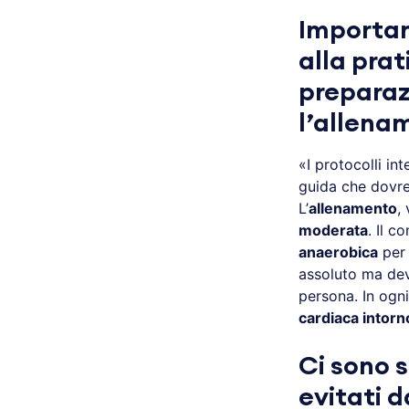
Importan
alla prat
preparaz
l’allena
«I protocolli int
guida che dovre
L’
allenamento
,
moderata
. Il c
anaerobica
per
assoluto ma de
persona. In ogn
cardiaca intor
Ci sono 
evitati d