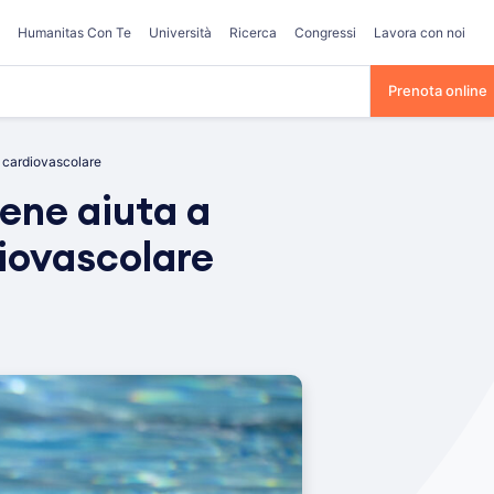
Humanitas Con Te
Università
Ricerca
Congressi
Lavora con noi
Prenota online
o cardiovascolare
bene aiuta a
diovascolare