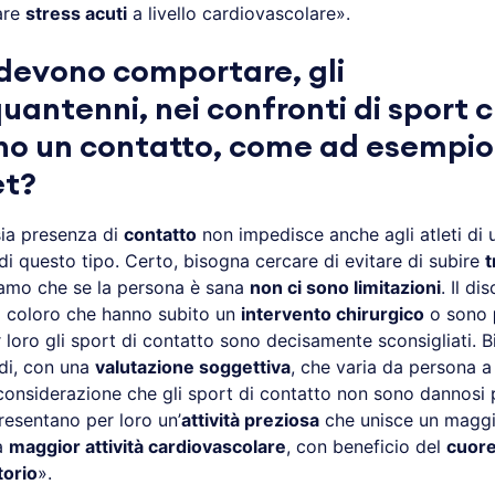
are
stress acuti
a livello cardiovascolare».
devono comportare, gli
uantenni, nei confronti di sport 
o un contatto, come ad esempio i
et?
 sia presenza di
contatto
non impedisce anche agli atleti di 
di questo tipo. Certo, bisogna cercare di evitare di subire
t
iamo che se la persona è sana
non ci sono limitazioni
. Il d
ti coloro che hanno subito un
intervento chirurgico
o sono
r loro gli sport di contatto sono decisamente sconsigliati. 
di, con una
valutazione soggettiva
, che varia da persona a
considerazione che gli sport di contatto non sono dannosi 
resentano per loro un’
attività preziosa
che unisce un maggi
a
maggior attività cardiovascolare
, con beneficio del
cuor
torio
».