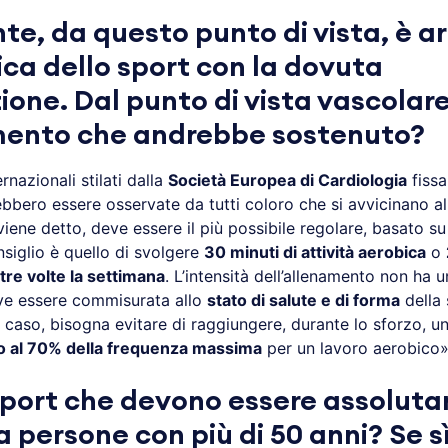
te, da questo punto di vista, è ar
ica dello sport con la dovuta
ione. Dal punto di vista vascolare
mento che andrebbe sostenuto?
ernazionali stilati dalla
Società Europea di Cardiologia
fissa
bbero essere osservate da tutti coloro che si avvicinano al
 viene detto, deve essere il più possibile regolare, basato su
onsiglio è quello di svolgere
30 minuti di attività aerobica
o
tre volte la settimana
. L’intensità dell’allenamento non ha u
ve essere commisurata allo
stato di salute e di forma
della 
i caso, bisogna evitare di raggiungere, durante lo sforzo, u
no al 70% della frequenza massima
per un lavoro aerobico»
sport che devono essere assolut
a persone con più di 50 anni? Se sì