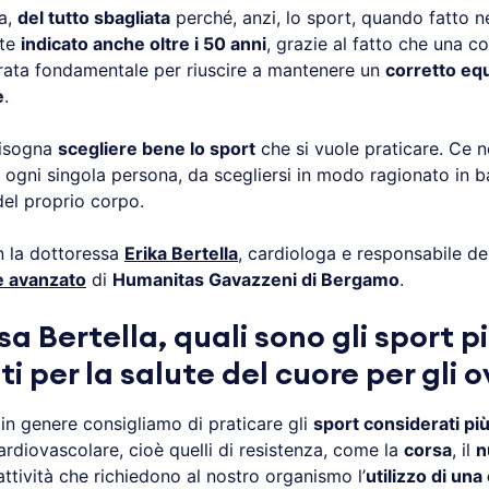
ta,
del tutto sbagliata
perché, anzi, lo sport, quando fatto n
nte
indicato anche oltre i 50 anni
, grazie al fatto che una co
erata fondamentale per riuscire a mantenere un
corretto equ
e
.
bisogna
scegliere bene lo sport
che si vuole praticare. Ce n
ogni singola persona, da scegliersi in modo ragionato in ba
el proprio corpo.
n la dottoressa
Erika Bertella
, cardiologa e responsabile del
e avanzato
di
Humanitas Gavazzeni di Bergamo
.
a Bertella, quali sono gli sport p
ti per la salute del cuore per gli 
in genere consigliamo di praticare gli
sport considerati pi
ardiovascolare, cioè quelli di resistenza, come la
corsa
, il
n
attività che richiedono al nostro organismo l’
utilizzo di una