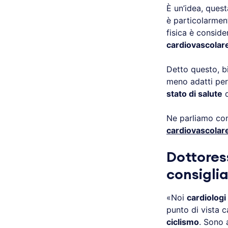
È un’idea, ques
è particolarme
fisica è consid
cardiovascolar
Detto questo, 
meno adatti per 
stato di salute
d
Ne parliamo co
cardiovascolar
Dottoress
consiglia
«Noi
cardiologi
punto di vista c
ciclismo
. Sono 