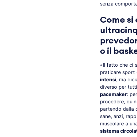
senza comport
Come si 
ultracinq
prevedon
o il bask
«Il fatto che ci
praticare sport 
intensi
, ma dic
diverso per tut
pacemaker
: pe
procedere, quin
partendo dalla 
sane, anzi, rapp
muscolare a un
sistema circola