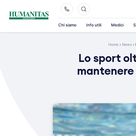
Skip
to
content
Chi siamo
Info utili
Medici
S
Home
»
News
»
Lo sport ol
mantenere u