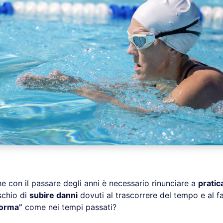
he con il passare degli anni è necessario rinunciare a
pratic
ischio di
subire danni
dovuti al trascorrere del tempo e al f
forma”
come nei tempi passati?