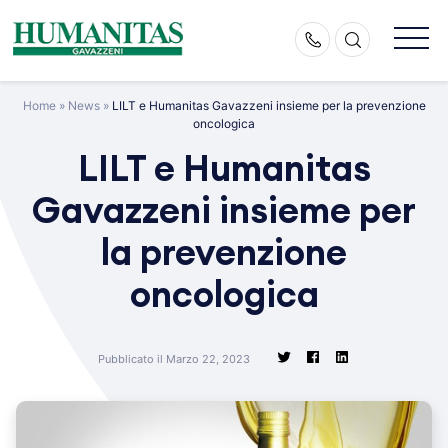
Skip
to
content
Home
»
News
»
LILT e Humanitas Gavazzeni insieme per la prevenzione
oncologica
LILT e Humanitas
Gavazzeni insieme per
la prevenzione
oncologica
Pubblicato il Marzo 22, 2023