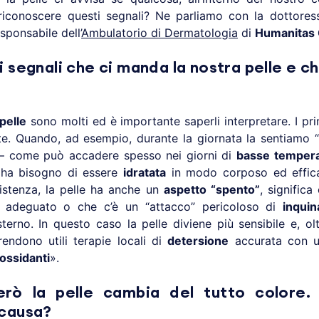
iconoscere questi segnali? Ne parliamo con la dottore
sponsabile dell’
Ambulatorio di Dermatologia
di
Humanitas 
i segnali che ci manda la nostra pelle e c
pelle
sono molti ed è importante saperli interpretare. I pri
te. Quando, ad esempio, durante la giornata la sentiamo “
 – come può accadere spesso nei giorni di
basse temper
ha bisogno di essere
idratata
in modo corposo ed efficac
istenza, la pelle ha anche un
aspetto “spento”
, significa
 adeguato o che c’è un “attacco” pericoloso di
inquin
sterno. In questo caso la pelle diviene più sensibile e, ol
 rendono utili terapie locali di
detersione
accurata con u
iossidanti
».
erò la pelle cambia del tutto colore.
 causa?