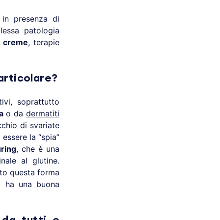
in presenza di
lessa patologia
n
creme
, terapie
particolare?
vi, soprattutto
a
o da
dermatiti
cchio di svariate
 essere la “spia”
ring
, che è una
tinale al glutine.
ato questa forma
si ha una buona