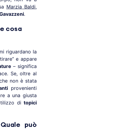
ssa
Marzia Baldi
,
Gavazzeni
.
he cosa
mi riguardano la
tirare” e appare
ature
– significa
e. Se, oltre al
 che non è stata
anti
provenienti
tre a una giusta
tilizzo di
topici
 Quale può