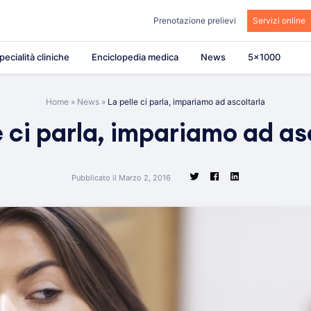
Prenotazione prelievi
Servizi online
pecialità cliniche
Enciclopedia medica
News
5×1000
Home
»
News
»
La pelle ci parla, impariamo ad ascoltarla
e ci parla, impariamo ad as
Pubblicato il Marzo 2, 2016