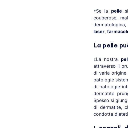
«Se la
pelle
si
couperose
, ma
dermatologica, l
laser
,
farmacol
La pelle pu
«La nostra
pel
attraverso il
pru
di varia origine
patologie sistem
di patologie i
dermatite prur
Spesso si giung
di dermatite, 
condotta dieteti