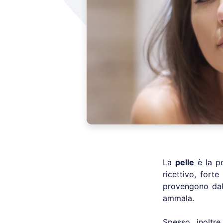
La
pelle
è la po
ricettivo, fort
provengono dall
ammala.
Spesso, inoltre