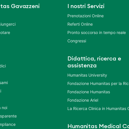
tas Gavazzeni
I nostri Servizi
Prenotazioni Online
iungerci
Referti Online
otare
Pronto soccorso in tempo reale
Congressi
Didattica, ricerca e
assistenza
dici
Humanitas University
Esami
Fondazione Humanitas per la Ri
i
Fondazione Humanitas
Fondazione Ariel
 noi
La Ricerca Clinica in Humanitas
asparente
mpliance
Humanitas Medical Ca