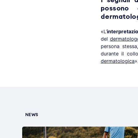
I segnali 
possono 
dermatolo
«L’
interpretazi
del
dermatolog
persona stessa
durante il col
dermatologica
»
NEWS