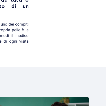
 da tutti o
uto di un
o uno dei compiti
opria pelle è la
 modi il medico
le di ogni
visita