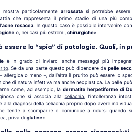
 mostra particolarmente
arrossata
si potrebbe essere 
lattia che rappresenta il primo stadio di una più comp
’
acne rosacea
. In questo caso è possibile intervenire co
ogiche
o, nei casi più estremi,
chirurgiche
».
ò essere la “spia” di patologie. Quali, in 
le
è in grado di inviarci anche messaggi più impegnati
rito
. Se da una parte questo può dipendere da
pelle secc
 – allergica o meno –, dall’altra il prurito può essere lo spe
iche di natura infettiva ma anche neoplastica. La pelle può
nterne come, ad esempio, la
dermatite herpetiforme di Du
iginosa che si associa alla
celiachia
, l’intolleranza intes
e alla diagnosi della celiachia proprio dopo avere individu
che tende a scomparire o comunque a ridursi quando 
ca, priva di
glutine
».