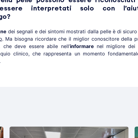
della pelle possono essere riconosciuti
essere interpretati solo con l’ai
go?
one
dei segnali e dei sintomi mostrati dalla pelle è di sicur
o
. Ma bisogna ricordare che il miglior conoscitore della pr
, che deve essere abile nell’
informare
nel migliore dei
loquio clinico, che rappresenta un momento fondamenta
.