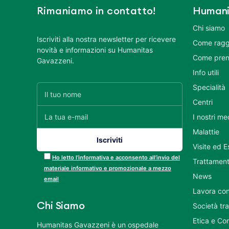
Rimaniamo in contatto!
Humani
Chi siamo
Iscriviti alla nostra newsletter per ricevere
Come ragg
novità e informazioni su Humanitas
Come pren
Gavazzeni.
Info utili
Specialità
Centri
I nostri me
Malattie
Visite ed 
Ho letto l’informativa e acconsento all’invio del
Trattament
materiale informativo e promozionale a mezzo
News
email
Lavora con
Chi Siamo
Società tr
Etica e Co
Humanitas Gavazzeni è un ospedale