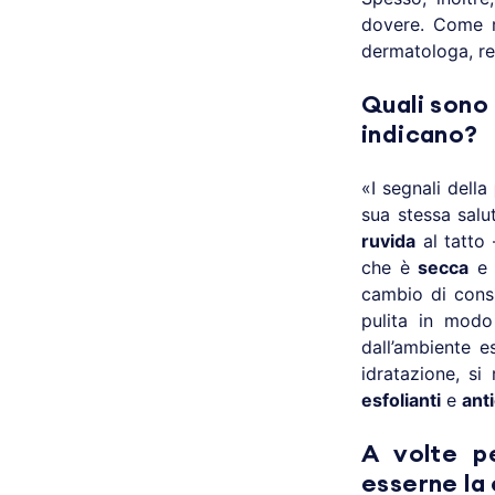
dovere. Come r
dermatologa, re
Quali sono 
indicano?
«I segnali della
sua stessa salu
ruvida
al tatto
che è
secca
e 
cambio di cons
pulita in modo
dall’ambiente e
idratazione, si
esfolianti
e
ant
A volte p
esserne la