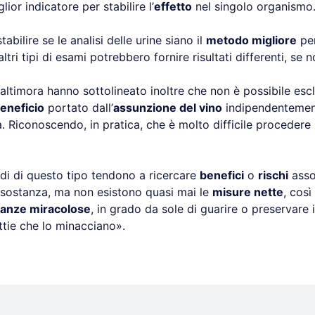
lior indicatore per stabilire l’
effetto
nel singolo organismo
abilire se le analisi delle urine siano il
metodo migliore
per
ltri tipi di esami potrebbero fornire risultati differenti, se 
 Baltimora hanno sottolineato inoltre che non è possibile esc
eneficio
portato dall’
assunzione del vino
indipendentement
 Riconoscendo, in pratica, che è molto difficile procedere i
udi di questo tipo tendono a ricercare
benefici
o
rischi
assol
 sostanza, ma non esistono quasi mai le
misure nette
, cos
tanze miracolose
, in grado da sole di guarire o preservare 
ttie che lo minacciano».