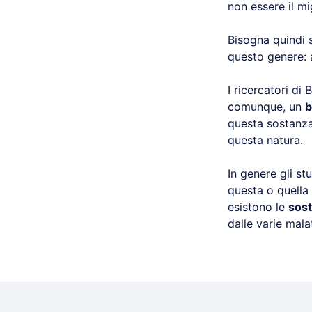
non essere il mig
Bisogna quindi st
questo genere: a
I ricercatori di
comunque, un
b
questa sostanza.
questa natura.
In genere gli st
questa o quella
esistono le
sos
dalle varie mala