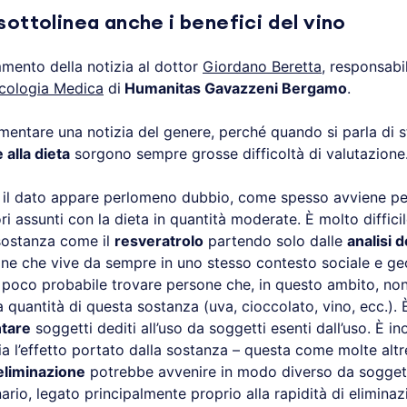
sottolinea anche i benefici del vino
mento della notizia al dottor
Giordano Beretta
, responsabil
ncologia Medica
di
Humanitas Gavazzeni Bergamo
.
mentare una notizia del genere, perché quando si parla di st
 alla dieta
sorgono sempre grosse difficoltà di valutazione
il dato appare perlomeno dubbio, come spesso avviene per
ri assunti con la dieta in quantità moderate. È molto difficil
sostanza come il
resveratrolo
partendo solo dalle
analisi d
ne che vive da sempre in uno stesso contesto sociale e geo
oco probabile trovare persone che, in questo ambito, no
quantità di questa sostanza (uva, cioccolato, vino, ecc.). 
tare
soggetti dediti all’uso da soggetti esenti dall’uso. È inol
sia l’effetto portato dalla sostanza – questa come molte altr
eliminazione
potrebbe avvenire in modo diverso da sogget
nario, legato principalmente proprio alla rapidità di elimina