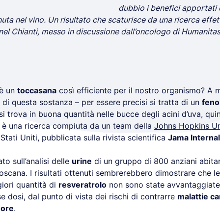
dubbio i benefici apportati 
ta nel vino. Un risultato che scaturisce da una ricerca effe
 nel Chianti, messo in discussione dall’oncologo di Humanit
 è un
toccasana
così efficiente per il nostro organismo? A m
 di questa sostanza – per essere precisi si tratta di un
feno
i trova in buona quantità nelle bucce degli acini d’uva, qui
– è una ricerca compiuta da un team della
Johns Hopkins Uni
 Stati Uniti, pubblicata sulla rivista scientifica
Jama Interna
to sull’analisi delle
urine
di un gruppo di 800 anziani abitan
Toscana. I risultati ottenuti sembrerebbero dimostrare che 
iori quantità di
resveratrolo
non sono state avvantaggiate,
e dosi, dal punto di vista dei rischi di contrarre
malattie c
ore
.