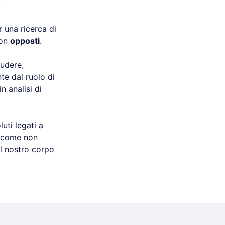
.
 una ricerca di
non
opposti
.
ludere,
e dal ruolo di
n analisi di
uti legati a
ì come non
il nostro corpo