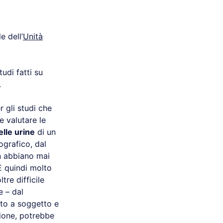
e dell’
Unità
udi fatti su
.
 gli studi che
e valutare le
elle urine
di un
grafico, dal
n abbiano mai
È quindi molto
tre difficile
e – dal
to a soggetto e
zione, potrebbe