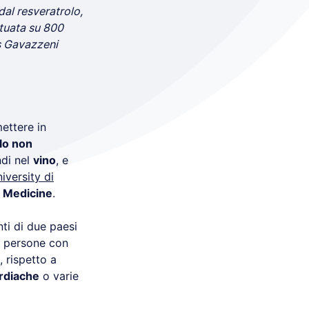
dal resveratrolo,
ttuata su 800
as Gavazzeni
ettere in
lo non
ndi nel
vino
, e
versity di
l Medicine
.
ti di due paesi
le persone con
 rispetto a
ardiache
o varie