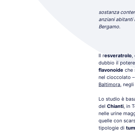
sostanza contenu
anziani abitanti
Bergamo.
Il r
esveratrolo
,
dubbio il potere
flavonoide
che s
nel cioccolato 
Baltimora
, negli
Lo studio è basa
del
Chianti
, in 
nelle urine magg
quelle con scars
tipologie di
tum