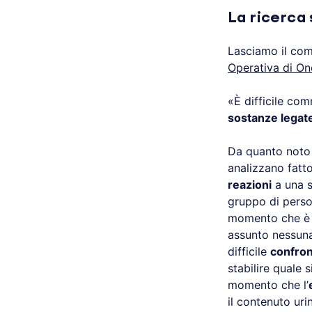
La ricerca 
Lasciamo il com
Operativa di O
«È difficile com
sostanze legate
Da quanto noto 
analizzano fatto
reazioni
a una 
gruppo di perso
momento che è p
assunto nessuna 
difficile
confron
stabilire quale 
momento che l’
il contenuto uri