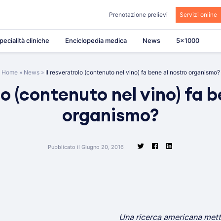
Prenotazione prelievi
Servizi online
pecialità cliniche
Enciclopedia medica
News
5×1000
Home
»
News
»
Il resveratrolo (contenuto nel vino) fa bene al nostro organismo?
lo (contenuto nel vino) fa 
organismo?
Pubblicato il Giugno 20, 2016
Una ricerca americana mett