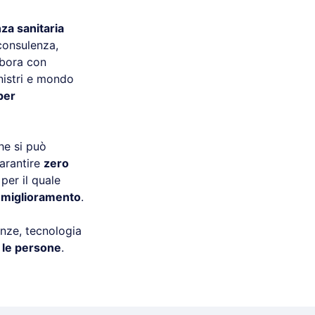
nza sanitaria
 consulenza,
abora con
inistri e mondo
per
he si può
garantire
zero
per il quale
i miglioramento
.
nze, tecnologia
 le persone
.