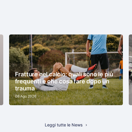
Fratture nel calcio: quali sono le più
frequenti e che cosa fare dopo un
trauma
06 Ago 2026
Leggi tutte le News