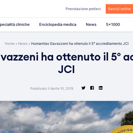
Prenotazione prelievi
Servizi online
pecialità cliniche
Enciclopedia medica
News
5×1000
Home
»
News
»
Humanitas Gavazzeni ha ottenuto il 5° accreditamento JCI
azzeni ha ottenuto il 5° 
JCI
Pubblicato il Aprile 10, 2019