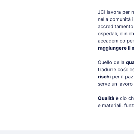
JCI lavora per m
nella comunità i
accreditamento e
ospedali, clinic
accademico pe
raggiungere il 
Quello della
qua
tradurre così: e
rischi
per il paz
serve un lavoro
Qualità
è ciò ch
e materiali, fun