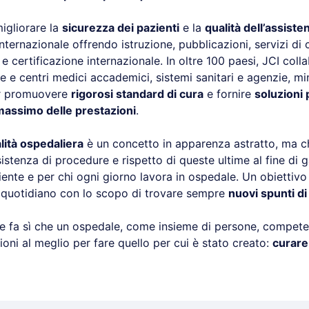
igliorare la
sicurezza dei pazienti
e la
qualità dell’assiste
nternazionale offrendo istruzione, pubblicazioni, servizi di
 certificazione internazionale. In oltre 100 paesi, JCI coll
he e centri medici accademici, sistemi sanitari e agenzie, m
r promuovere
rigorosi standard di cura
e fornire
soluzioni 
massimo delle prestazioni
.
lità ospedaliera
è un concetto in apparenza astratto, ma c
sistenza di procedure e rispetto di queste ultime al fine di 
iente e per chi ogni giorno lavora in ospedale. Un obiettivo 
 quotidiano con lo scopo di trovare sempre
nuovi spunti d
e fa sì che un ospedale, come insieme di persone, compete
zioni al meglio per fare quello per cui è stato creato:
curare