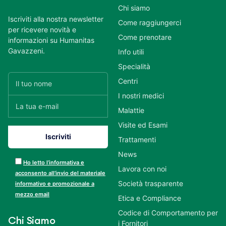
Chi siamo
Iscriviti alla nostra newsletter
Come raggiungerci
per ricevere novità e
Come prenotare
informazioni su Humanitas
Gavazzeni.
Info utili
Specialità
Centri
I nostri medici
Malattie
Visite ed Esami
Trattamenti
News
Ho letto l’informativa e
Lavora con noi
acconsento all’invio del materiale
Società trasparente
informativo e promozionale a
mezzo email
Etica e Compliance
Codice di Comportamento per
Chi Siamo
i Fornitori