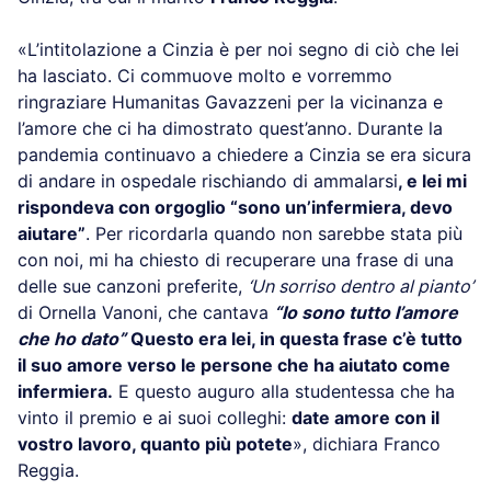
«L’intitolazione a Cinzia è per noi segno di ciò che lei
ha lasciato. Ci commuove molto e vorremmo
ringraziare Humanitas Gavazzeni per la vicinanza e
l’amore che ci ha dimostrato quest’anno. Durante la
pandemia continuavo a chiedere a Cinzia se era sicura
di andare in ospedale rischiando di ammalarsi
, e lei mi
rispondeva con orgoglio “sono un’infermiera, devo
aiutare”
. Per ricordarla quando non sarebbe stata più
con noi, mi ha chiesto di recuperare una frase di una
delle sue canzoni preferite,
‘Un sorriso dentro al pianto’
di Ornella Vanoni, che cantava
“Io sono tutto l’amore
che ho dato”
Questo era lei, in questa frase c’è tutto
il suo amore verso le persone che ha aiutato come
infermiera.
E questo auguro alla studentessa che ha
vinto il premio e ai suoi colleghi:
date amore con il
vostro lavoro, quanto più potete
», dichiara Franco
Reggia.