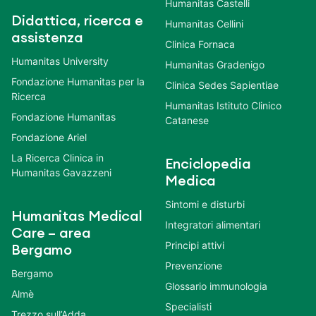
Humanitas Castelli
Didattica, ricerca e
Humanitas Cellini
assistenza
Clinica Fornaca
Humanitas University
Humanitas Gradenigo
Fondazione Humanitas per la
Clinica Sedes Sapientiae
Ricerca
Humanitas Istituto Clinico
Fondazione Humanitas
Catanese
Fondazione Ariel
La Ricerca Clinica in
Enciclopedia
Humanitas Gavazzeni
Medica
Sintomi e disturbi
Humanitas Medical
Integratori alimentari
Care – area
Principi attivi
Bergamo
Prevenzione
Bergamo
Glossario immunologia
Almè
Specialisti
Trezzo sull’Adda