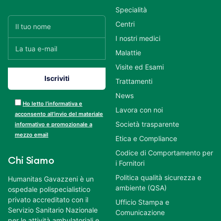
Specialità
Centri
I nostri medici
Malattie
Visite ed Esami
Trattamenti
News
Ho letto l’informativa e
Lavora con noi
acconsento all’invio del materiale
Società trasparente
informativo e promozionale a
mezzo email
Etica e Compliance
Codice di Comportamento per
Chi Siamo
i Fornitori
Politica qualità sicurezza e
Humanitas Gavazzeni è un
ambiente (QSA)
ospedale polispecialistico
privato accreditato con il
Ufficio Stampa e
Servizio Sanitario Nazionale
Comunicazione
per le attività ambulatoriali e