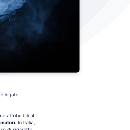
 è legato
no attribuibili al
umatori.
In Italia,
so di sigarette