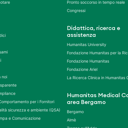
otare
Pronto soccorso in tempo reale
Congressi
Didattica, ricerca e
assistenza
dici
Humanitas University
Esami
Fondazione Humanitas per la Ri
i
Fondazione Humanitas
Fondazione Ariel
 noi
La Ricerca Clinica in Humanitas
asparente
mpliance
Humanitas Medical Ca
Comportamento per i Fornitori
area Bergamo
ualità sicurezza e ambiente (QSA)
Bergamo
ampa e Comunicazione
Almè