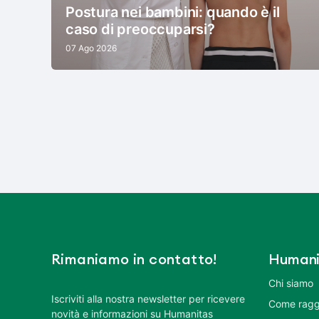
Postura nei bambini: quando è il
caso di preoccuparsi?
07 Ago 2026
Rimaniamo in contatto!
Humani
Chi siamo
Iscriviti alla nostra newsletter per ricevere
Come ragg
novità e informazioni su Humanitas