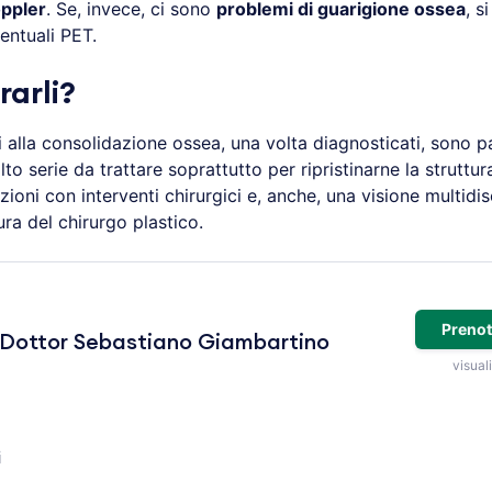
ppler
. Se, invece, ci sono
problemi di guarigione ossea
, s
entuali PET.
arli?
i alla consolidazione ossea, una volta diagnosticati, sono p
o serie da trattare soprattutto per ripristinarne la struttur
razioni con interventi chirurgici e, anche, una visione multidi
ura del chirurgo plastico.
Prenot
Dottor Sebastiano Giambartino
visuali
i