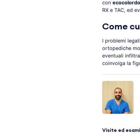
con
ecocolordo
RX e TAC, ed ev
Come cur
I problemi legat
ortopediche molt
eventuali infilt
coinvolga la fig
Visite ed esam