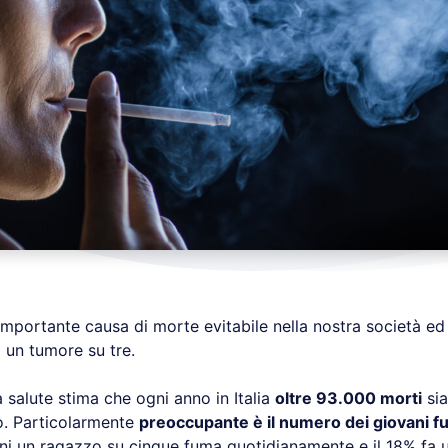
 importante causa di morte evitabile nella nostra società ed
i un tumore su tre.
la salute stima che ogni anno in Italia
oltre 93.000 morti
sia
o. Particolarmente
preoccupante è il numero dei giovani f
anni un ragazzo su cinque fuma quotidianamente e il 18% fa u