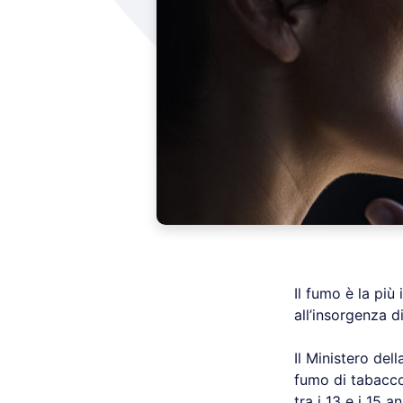
Il fumo è la più
all’insorgenza d
Il Ministero del
fumo di tabacc
tra i 13 e i 15 