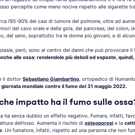
esso percepite come meno nocive rispetto alle sigarette tra
rca l’85-90% dei casi di tumore del polmone, oltre ad aumen
umori del cavo orale e della gola, del pancreas, del colon, d
go, del seno, soprattutto tra le donne più giovani, e di alcu
plasie, però, sono al centro dei danni che può provocare il
 anche alle ossa: rendendole più deboli ed esposte, quindi,
 il dottor
Sebastiano Giambartino
, ortopedico di Humani
 giornata mondiale contro il fumo del 31 maggio 2022.
che impatto ha il fumo sulle ossa
sa ha senza dubbio un effetto negativo. Fumare, infatti, favo
rattura dell’osso. Aumenta il rischio di
osteoporosi
e la
catt
e
. Un fumatore, infatti, rispetto ad una persona che non fu