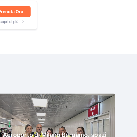
Prenota Ora
copri di più
Aeroporto di Milano Bergamo, spazi