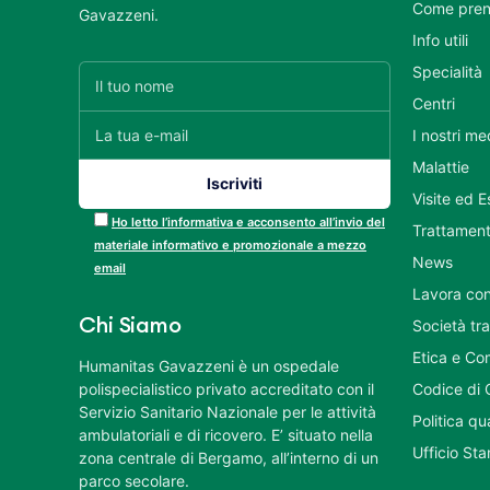
Come pren
Gavazzeni.
Info utili
Specialità
Centri
I nostri me
Malattie
Visite ed 
Ho letto l’informativa e acconsento all’invio del
Trattament
materiale informativo e promozionale a mezzo
News
email
Lavora con
Chi Siamo
Società tr
Etica e Co
Humanitas Gavazzeni è un ospedale
polispecialistico privato accreditato con il
Codice di 
Servizio Sanitario Nazionale per le attività
Politica q
ambulatoriali e di ricovero. E’ situato nella
Ufficio St
zona centrale di Bergamo, all’interno di un
parco secolare.