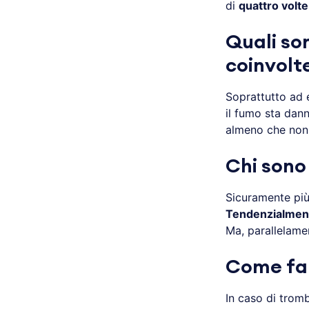
di
quattro volt
Quali son
coinvolt
Soprattutto ad 
il fumo sta dann
almeno che non s
Chi sono 
Sicuramente più
Tendenzialment
Ma, parallelamen
Come far
In caso di tromb