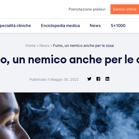
Prenotazione prelievi
Servizi online
pecialità cliniche
Enciclopedia medica
News
5×1000
Home
»
News
»
Fumo, un nemico anche per le ossa
o, un nemico anche per le 
Pubblicato il Maggio 30, 2022