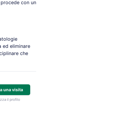
i procede con un
atologie
a ed eliminare
sciplinare che
a una visita
zza il profilo