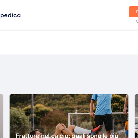
opedica
S
Fratture nel calcio: quali sono le più