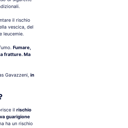
dizionali.
tare il rischio
ella vescica, del
ne leucemie.
 fumo.
Fumare,
 a fratture. Ma
tas Gavazzeni,
in
?
risce il
rischio
iva guarigione
ma ha un rischio