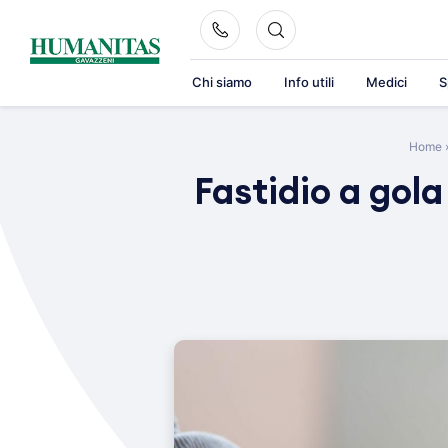
Skip
to
content
Chi siamo
Info utili
Medici
S
Home
Fastidio a gola