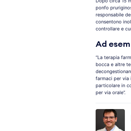
Dopo circa 15 mi
ponfo pruriginos
responsabile del
consentono inolt
controllare e cur
Ad esem
“La terapia farm
bocca e altre te
decongestionanti
farmaci per via i
particolare in 
per via orale”.