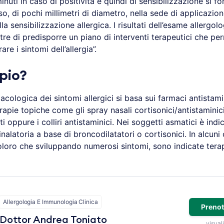
nuti in caso di positività e quindi di sensibilizzazione si f
o, di pochi millimetri di diametro, nella sede di applicazion
la sensibilizzazione allergica. I risultati dell’esame allergol
re di predisporre un piano di interventi terapeutici che pe
are i sintomi dell’allergia”.
pio?
acologica dei sintomi allergici si basa sui farmaci antistami
rapie topiche come gli spray nasali cortisonici/antistaminic
 oppure i colliri antistaminici. Nei soggetti asmatici è indica
nalatoria a base di broncodilatatori o cortisonici. In alcuni c
coloro che sviluppando numerosi sintomi, sono indicate tera
Allergologia E Immunologia Clinica
Prenot
Dottor Andrea Toniato
visuali