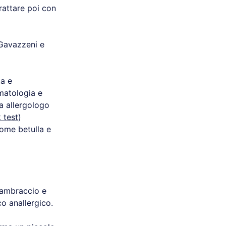
trattare poi con
Gavazzeni e
ta e
matologia e
ta allergologo
 test
)
come betulla e
avambraccio e
o anallergico.