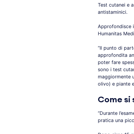
Test cutanei e a
antistaminici.
Approfondisce i
Humanitas Medi
“Il punto di pa
approfondita an
poter fare spess
sono i test cutan
maggiormente uti
olivo) e piante
Come si s
“Durante l’esame
pratica una pic