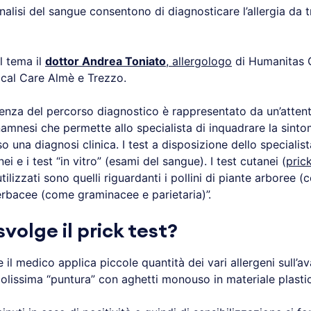
nalisi del sangue consentono di diagnosticare l’allergia da 
l tema il
dottor Andrea Toniato
,
allergologo
di Humanitas 
cal Care Almè e Trezzo.
rtenza del percorso diagnostico è rappresentato da un’atten
amnesi che permette allo specialista di inquadrare la sinto
o una diagnosi clinica. I test a disposizione dello specialis
ei e i test “in vitro” (esami del sangue). I test cutanei (
prick
lizzati sono quelli riguardanti i pollini di piante arboree (
 erbacee (come graminacee e parietaria)”.
volge il prick test?
 il medico applica piccole quantità dei vari allergeni sull’
colissima “puntura” con aghetti monouso in materiale plastic