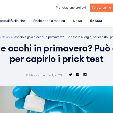
Prenotazione prelievi
Servizi online
pecialità cliniche
Enciclopedia medica
News
5×1000
»
News
»
Fastidio a gola e occhi in primavera? Può essere allergia, per capirlo i pr
 e occhi in primavera? Può 
per capirlo i prick test
Pubblicato il Aprile 4, 2023