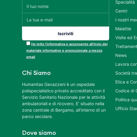
Specialità
Centri
I nostri me
Malattie
Visite ed 
Ho letto l’informativa e acconsento all’invio del
Trattament
materiale informativo e promozionale a mezzo
News
email
Lavora con
Chi Siamo
Società tr
Etica e Co
Humanitas Gavazzeni è un ospedale
polispecialistico privato accreditato con il
Codice di 
Servizio Sanitario Nazionale per le attività
Politica q
ambulatoriali e di ricovero. E’ situato nella
Ufficio St
zona centrale di Bergamo, all’interno di un
parco secolare.
Dove siamo