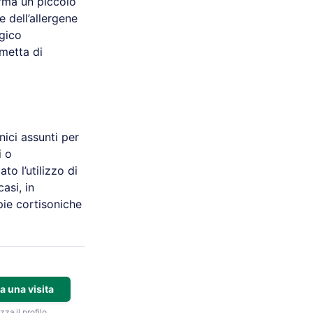
orma un piccolo
e dell’allergene
ogico
rmetta di
nici assunti per
i o
to l’utilizzo di
asi, in
pie cortisoniche
a una visita
zza il profilo