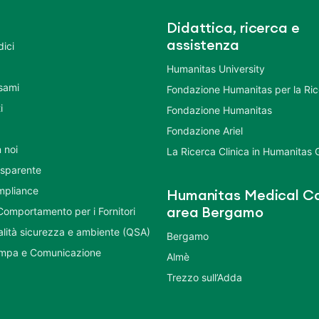
Didattica, ricerca e
assistenza
dici
Humanitas University
Esami
Fondazione Humanitas per la Ri
i
Fondazione Humanitas
Fondazione Ariel
 noi
La Ricerca Clinica in Humanitas
asparente
mpliance
Humanitas Medical Ca
Comportamento per i Fornitori
area Bergamo
ualità sicurezza e ambiente (QSA)
Bergamo
ampa e Comunicazione
Almè
Trezzo sull’Adda